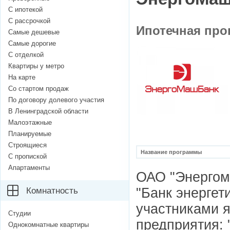
С ипотекой
С рассрочкой
Ипотечная про
Самые дешевые
Самые дорогие
С отделкой
Квартиры у метро
На карте
Со стартом продаж
По договору долевого участия
В Ленинградской области
Малоэтажные
Планируемые
Строящиеся
Название программы
С пропиской
Апартаменты
ОАО "Энергома
"Банк энерге
Комнатность
участниками 
Студии
предприятия: 
Однокомнатные квартиры