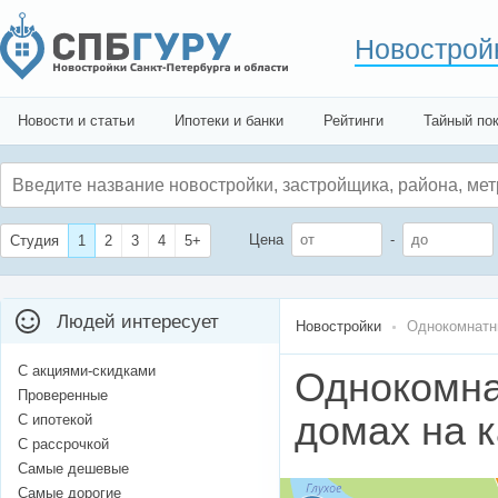
Новострой
Новости и статьи
Ипотеки и банки
Рейтинги
Тайный по
Цена
-
Студия
1
2
3
4
5+
Людей интересует
Новостройки
Однокомнат
С акциями-скидками
Однокомна
Проверенные
домах на 
С ипотекой
С рассрочкой
Самые дешевые
Самые дорогие