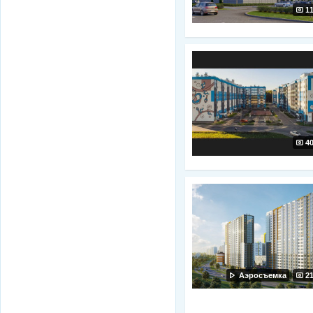
1
4
Аэросъемка
2