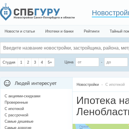
Новострой
Новости и статьи
Ипотеки и банки
Рейтинги
Тайный по
Цена
-
Студия
1
2
3
4
5+
Людей интересует
Новостройки
С ипотекой
С акциями-скидками
Ипотека н
Проверенные
Ленобласт
С ипотекой
С рассрочкой
Самые дешевые
Самые дорогие