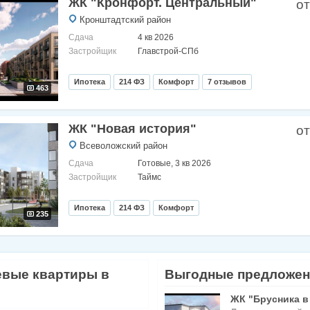
ЖК "Кронфорт. Центральный"
от
Кронштадтский район
Сдача
4 кв 2026
Застройщик
Главстрой-СПб
Ипотека
214 ФЗ
Комфорт
7 отзывов
463
ЖК "Новая история"
от
Всеволожский район
Сдача
Готовые, 3 кв 2026
Застройщик
Таймс
Ипотека
214 ФЗ
Комфорт
235
вые квартиры в
Выгодные предложен
ЖК "Брусника в