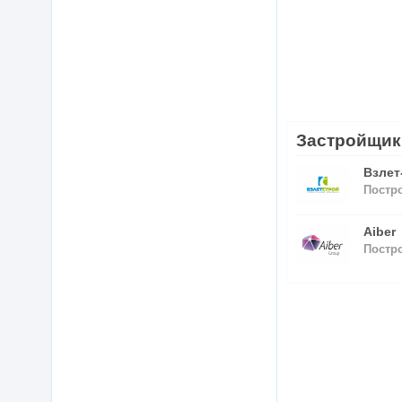
Застройщик
Взлет
Постр
Aiber
Постр