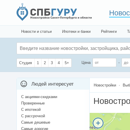
Новос
Новости и статьи
Ипотеки и банки
Рейтинги
Т
Цена
-
Студия
1
2
3
4
5+
Людей интересует
Новостройки
Выб
С акциями-скидками
Новостро
Проверенные
С ипотекой
С рассрочкой
Самые дешевые
Самые дорогие