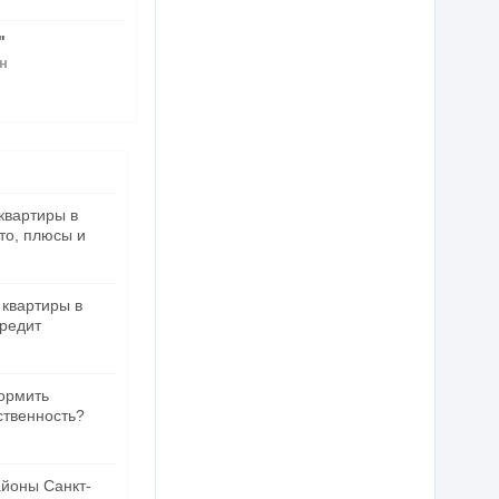
"
н
квартиры в
это, плюсы и
 квартиры в
кредит
ормить
ственность?
йоны Санкт-