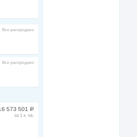
Все распродано
Все распродано
16 573 501
a
за 1 к. кв.