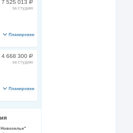
 7 525 013
a
за студию
Планировки
 4 668 300
a
за студию
Планировки
ия
 Новоселье"