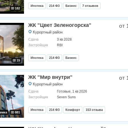
Ипотека
214 ФЗ
Бизнес
7 отзывов
182
ЖК "Цвет Зеленогорска"
от 
Курортный район
Сдача
3 кв 2028
Застройщик
RBI
Ипотека
214 ФЗ
Бизнес
15
ЖК "Мир внутри"
от 
Курортный район
Сдача
Готовые, 1 кв 2026
Застройщик
Seven Suns
Ипотека
214 ФЗ
Комфорт
153 отзыва
емка
881