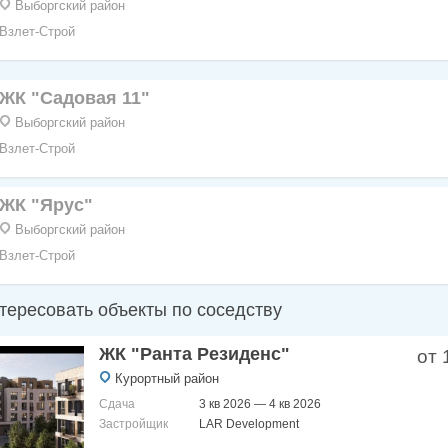
Выборгский район
Взлет-Строй
ЖК "Садовая 11"
Выборгский район
Взлет-Строй
ЖК "Ярус"
Выборгский район
Взлет-Строй
нтересовать объекты по соседству
ЖК "Ранта Резиденс"
от 
Курортный район
Сдача
3 кв 2026 — 4 кв 2026
Застройщик
LAR Development