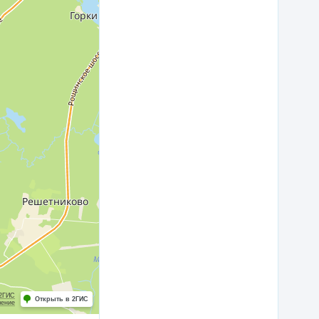
 2ГИС
Открыть в 2ГИС
шение