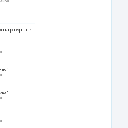
район
квартиры в
н
ино"
н
рка"
н
н