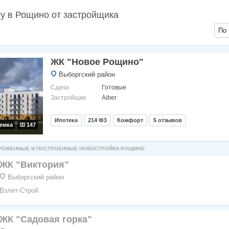
ру в Рощино от застройщика
По 
ЖК "Новое Рощино"
Выборгский район
Сдача
Готовые
Застройщик
Aiber
Ипотека
214 ФЗ
Комфорт
5 отзывов
емка
147
РОЖЕННЫЕ И ПОСТРОЕННЫЕ НОВОСТРОЙКИ РОЩИНО
ЖК "Виктория"
Выборгский район
Взлет-Строй
ЖК "Садовая горка"