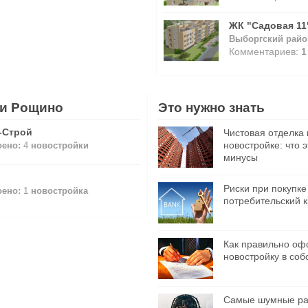
ЖК "Садовая 11
Выборгский райо
Комментариев:
1
и Рощино
Это нужно знать
-Строй
Чистовая отделка 
новостройке: что 
оено:
4
новостройки
минусы
Риски при покупке
оено:
1
новостройка
потребительский 
Как правильно оф
новостройку в соб
Самые шумные ра