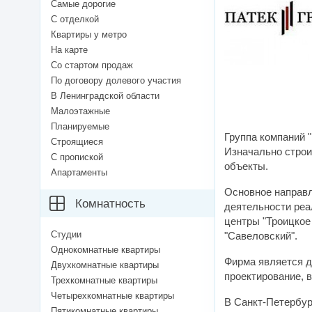
Самые дорогие
С отделкой
Квартиры у метро
На карте
Со стартом продаж
По договору долевого участия
В Ленинградской области
Малоэтажные
Планируемые
Группа компаний "
Строящиеся
Изначально строи
С пропиской
объекты.
Апартаменты
Основное направ
Комнатность
деятельности реа
центры "Троицкое 
Студии
"Савеловский".
Однокомнатные квартиры
Фирма является д
Двухкомнатные квартиры
проектирование, 
Трехкомнатные квартиры
Четырехкомнатные квартиры
В Санкт-Петербур
Пятикомнатные квартиры