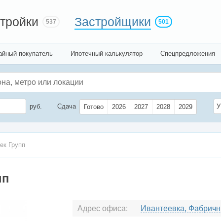
тройки
Застройщики
537
501
айный покупатель
Ипотечный калькулятор
Спецпредложения
руб.
Сдача
У
Готово
2026
2027
2028
2029
ек Групп
пп
Адрес офиса:
Ивантеевка, Фабричны