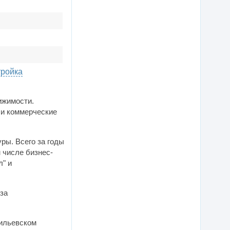
тройка
ижимости.
и коммерческие
ры. Всего за годы
 числе бизнес-
л" и
 за
ильевском