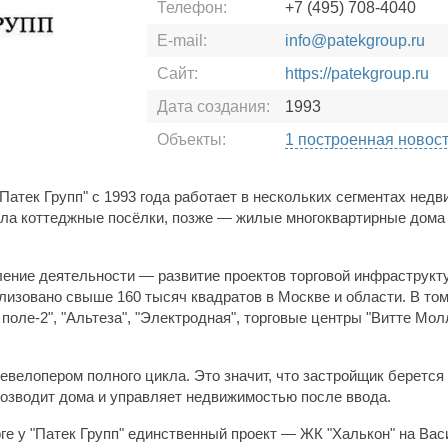
Телефон:
+7 (495) 708-4040
E-mail:
info@patekgroup.ru
Сайт:
https://patekgroup.ru
Дата создания:
1993
Объекты:
1 построенная новос
Патек Групп" с 1993 года работает в нескольких сегментах недв
ла коттеджные посёлки, позже —
жилые многоквартирные дома 
ление деятельности —
развитие проектов торговой инфраструкту
лизовано свыше 160 тысяч квадратов в Москве и области. В том
поле-2", "Альтеза", "Электродная", торговые центры "Витте Мол
евелопером полного цикла. Это значит, что застройщик берется
возводит дома и управляет недвижимостью после ввода.
ге у "Патек Групп" единственный проект —
ЖК "Халькон" на Вас