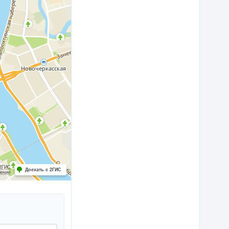
 2ГИС
Доехать с 2ГИС
шение