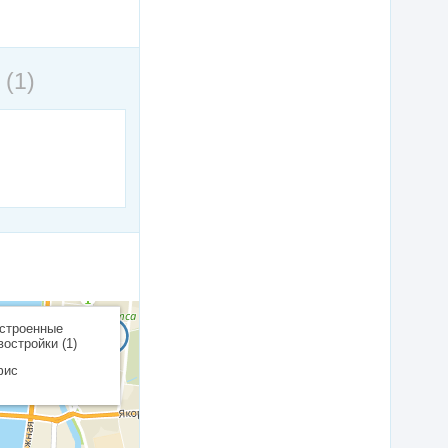
п
(1)
строенные
востройки (1)
фис