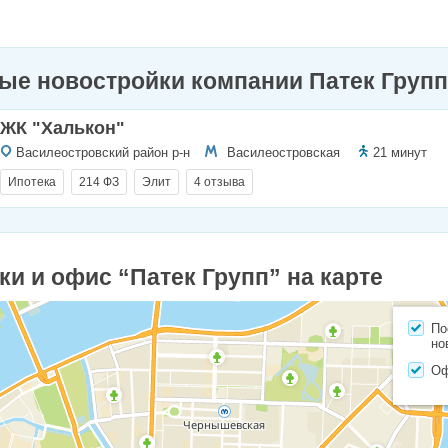
ые новостройки компании Патек Груп
ЖК "Халькон"
Василеостровский район р-н
Василеостровская
21 минут
Ипотека
214 ФЗ
Элит
4 отзыва
и и офис “Патек Групп” на карте
По
но
О