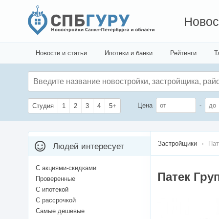
Новос
Новости и статьи
Ипотеки и банки
Рейтинги
Т
Цена
-
Студия
1
2
3
4
5+
Застройщики
Пат
Людей интересует
С акциями-скидками
Патек Гру
Проверенные
С ипотекой
С рассрочкой
Самые дешевые