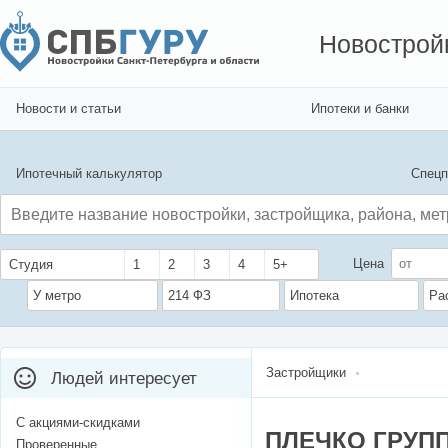
Новострой
Новости и статьи
Ипотеки и банки
Ипотечный калькулятор
Спецп
Цена
Студия
1
2
3
4
5+
У метро
214 ФЗ
Ипотека
Ра
Застройщики
Людей интересует
С акциями-скидками
ПЛЕЧКО ГРУП
Проверенные