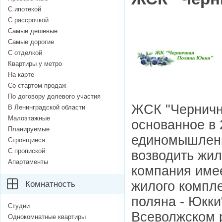
С ипотекой
С рассрочкой
Самые дешевые
Самые дорогие
С отделкой
Квартиры у метро
На карте
Со стартом продаж
По договору долевого участия
ЖСК "Черничн
В Ленинградской области
Малоэтажные
основанное в 
Планируемые
единомышленн
Строящиеся
С пропиской
возводить жи
Апартаменты
компания имее
жилого компле
Комнатность
поляна - Юкки
Студии
Всеволжском 
Однокомнатные квартиры