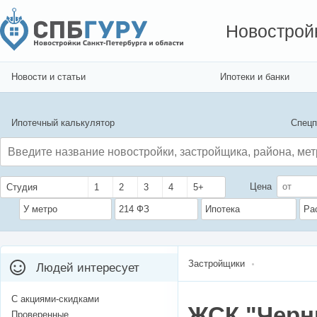
Новострой
Новости и статьи
Ипотеки и банки
Ипотечный калькулятор
Спецп
Цена
Студия
1
2
3
4
5+
У метро
214 ФЗ
Ипотека
Ра
Застройщики
Людей интересует
С акциями-скидками
ЖСК "Черн
Проверенные