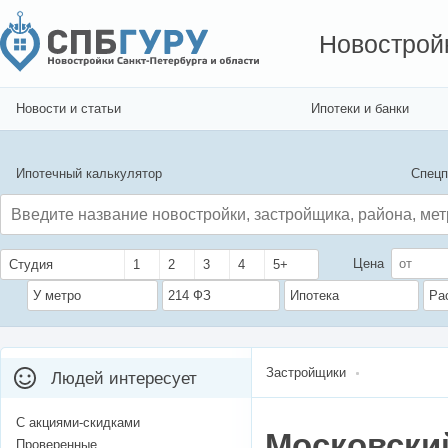
Новострой
Новости и статьи
Ипотеки и банки
Ипотечный калькулятор
Спецп
Цена
Студия
1
2
3
4
5+
У метро
214 ФЗ
Ипотека
Ра
Застройщики
Людей интересует
С акциями-скидками
Московски
Проверенные