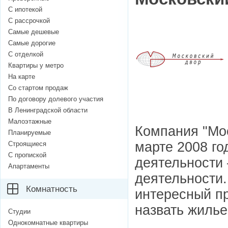
С ипотекой
С рассрочкой
Самые дешевые
Самые дорогие
С отделкой
Квартиры у метро
На карте
Со стартом продаж
По договору долевого участия
В Ленинградской области
Малоэтажные
Компания "Мос
Планируемые
марте 2008 го
Строящиеся
С пропиской
деятельности
Апартаменты
деятельности.
Комнатность
интересный п
назвать жилье
Студии
Однокомнатные квартиры