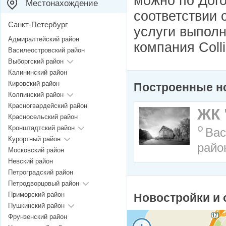
можно по Дого
Местонахождение
соответствии 
Санкт-Петербург
услуги выпол
Адмиралтейский район
компания Collie
Василеостровский район
Выборгский район
Калининский район
Кировский район
Построенные н
Колпинский район
Красногвардейский район
ЖК 
Красносельский район
Кронштадтский район
Вас
Курортный район
райо
Московский район
Невский район
Петроградский район
Петродворцовый район
Приморский район
Новостройки и 
Пушкинский район
Фрунзенский район