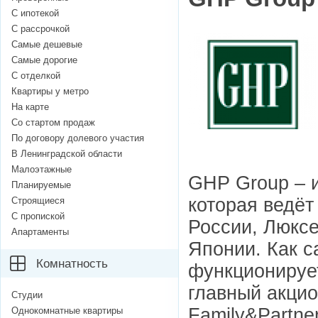
С ипотекой
С рассрочкой
Самые дешевые
Самые дорогие
С отделкой
Квартиры у метро
На карте
Со стартом продаж
По договору долевого участия
В Ленинградской области
Малоэтажные
GHP Group – 
Планируемые
которая ведёт
Строящиеся
С пропиской
России, Люксе
Апартаменты
Японии. Как 
Комнатность
функционирует
главный акцио
Студии
Family&Partner
Однокомнатные квартиры