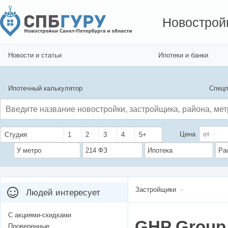
Новострой
Новости и статьи
Ипотеки и банки
Ипотечный калькулятор
Спецп
Цена
Студия
1
2
3
4
5+
У метро
214 ФЗ
Ипотека
Ра
Застройщики
Людей интересует
С акциями-скидками
GHP Group
Проверенные