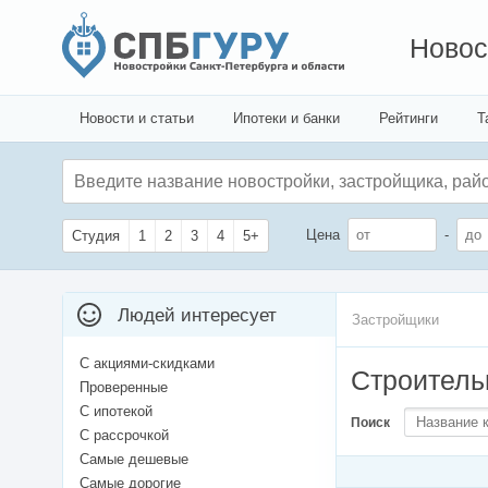
Новос
Новости и статьи
Ипотеки и банки
Рейтинги
Т
Цена
-
Студия
1
2
3
4
5+
Людей интересует
Застройщики
С акциями-скидками
Строитель
Проверенные
С ипотекой
Поиск
С рассрочкой
Самые дешевые
Самые дорогие