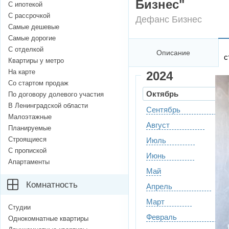
Бизнес"
С ипотекой
С рассрочкой
Дефанс Бизнес
Самые дешевые
Самые дорогие
С отделкой
Описание
с
Квартиры у метро
На карте
2024
Со стартом продаж
Октябрь
По договору долевого участия
В Ленинградской области
Сентябрь
Малоэтажные
Август
Планируемые
Строящиеся
Июль
С пропиской
Июнь
Апартаменты
Май
Комнатность
Апрель
Март
Студии
Февраль
Однокомнатные квартиры