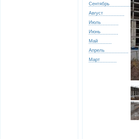
Сентябрь
Август
Июль
Июнь
Май
Апрель
Март