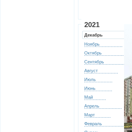
2021
Декабрь
Ноябрь
Октябрь
Сентябрь
Август
Июль
Июнь
Май
Апрель
Март
Февраль