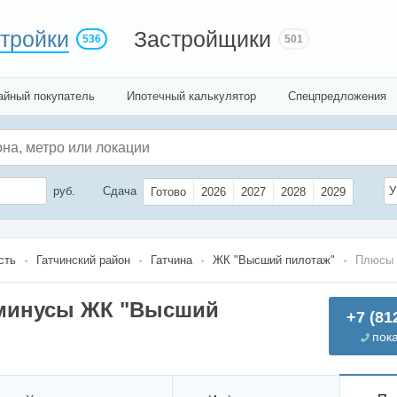
тройки
Застройщики
536
501
айный покупатель
Ипотечный калькулятор
Спецпредложения
руб.
Сдача
У
Готово
2026
2027
2028
2029
сть
Гатчинский район
Гатчина
ЖК "Высший пилотаж"
Плюсы 
минусы ЖК "Высший
+7 (81
пок