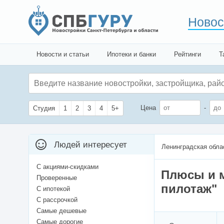
Новос
Новости и статьи
Ипотеки и банки
Рейтинги
Т
Цена
-
Студия
1
2
3
4
5+
Людей интересует
Ленинградская обла
С акциями-скидками
Плюсы и 
Проверенные
пилотаж"
С ипотекой
С рассрочкой
Самые дешевые
Самые дорогие