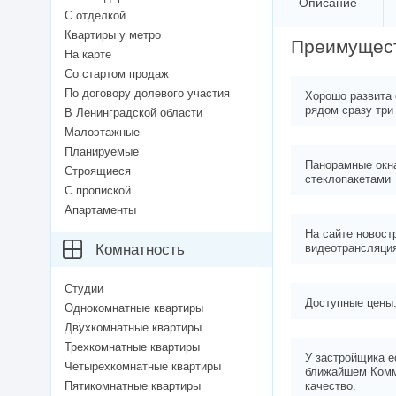
Описание
С отделкой
Квартиры у метро
Преимущес
На карте
Со стартом продаж
По договору долевого участия
Хорошо развита 
рядом сразу три
В Ленинградской области
Малоэтажные
Планируемые
Панорамные окн
Строящиеся
стеклопакетами
С пропиской
Апартаменты
На сайте новост
Комнатность
видеотрансляци
Студии
Доступные цены
Однокомнатные квартиры
Двухкомнатные квартиры
Трехкомнатные квартиры
У застройщика е
Четырехкомнатные квартиры
ближайшем Комм
Пятикомнатные квартиры
качество.