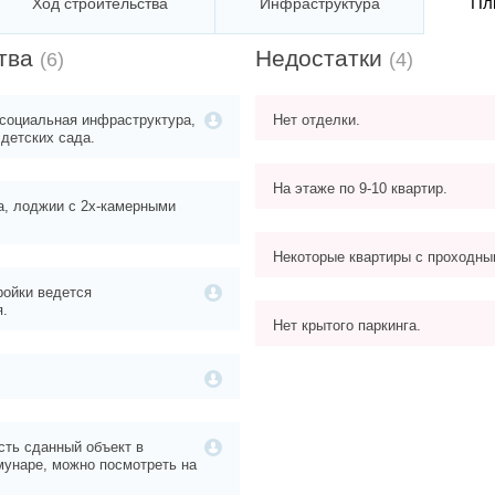
Пл
Ход строительства
Инфраструктура
тва
Недостатки
(6)
(4)
социальная инфраструктура,
Нет отделки.
 детских сада.
На этаже по 9-10 квартир.
а, лоджии с 2х-камерными
Некоторые квартиры с проходны
ройки ведется
я.
Нет крытого паркинга.
.
сть сданный объект в
унаре, можно посмотреть на