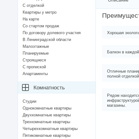
Описание
С отделкой
Квартиры у метро
Преимущес
На карте
Со стартом продаж
По договору долевого участия
Хорошая экологи
В Ленинградской области
Малоэтажные
Балкон в каждой
Планируемые
Строящиеся
С пропиской
Отличные планир
Апартаменты
полной отделкой
Комнатность
Рядом находится
инфраструктурой
Студии
магазины.
Однокомнатные квартиры
Двухкомнатные квартиры
Трехкомнатные квартиры
Четырехкомнатные квартиры
Пятикомнатные квартиры