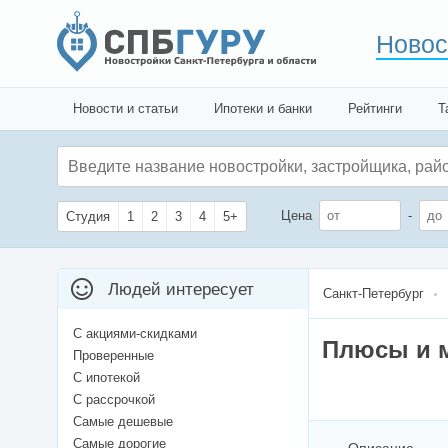
Новос
Новости и статьи
Ипотеки и банки
Рейтинги
Т
Цена
-
Студия
1
2
3
4
5+
Людей интересует
Санкт-Петербург
С акциями-скидками
Плюсы и м
Проверенные
С ипотекой
С рассрочкой
Самые дешевые
Самые дорогие