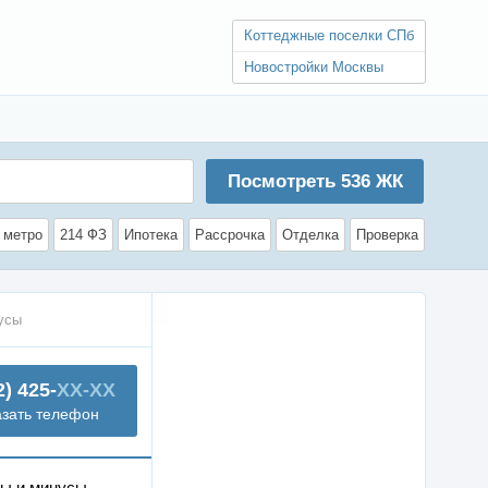
Коттеджные поселки СПб
Новостройки Москвы
Посмотреть
536
ЖК
 метро
214 ФЗ
Ипотека
Рассрочка
Отделка
Проверка
усы
2) 425-
XX-XX
азать телефон
ы и минусы