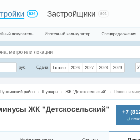
тройки
Застройщики
536
501
айный покупатель
Ипотечный калькулятор
Спецпредложения
руб.
Сдача
У
Готово
2026
2027
2028
2029
Пушкинский район
Шушары
ЖК "Детскосельский"
Плюсы и мин
инусы ЖК "Детскосельский"
+7 (81
пок
Плюс