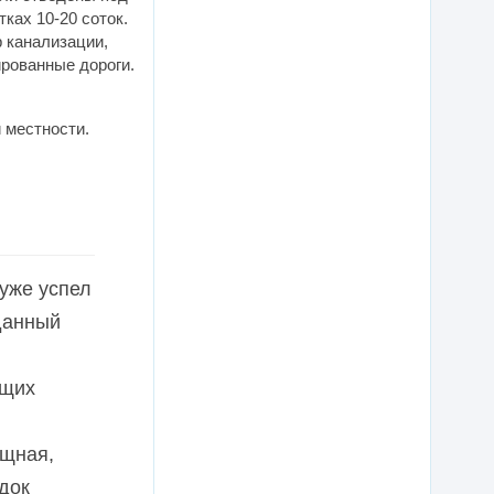
ках 10-20 соток.
р канализации,
рованные дороги.
 местности.
 уже успел
данный
ющих
ощная,
док