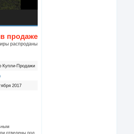
 в продаже
тиры распроданы
р Купли-Продажи
а
тября 2017
ьным
мли отведены под