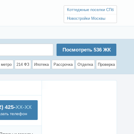
Коттеджные поселки СПб
Новостройки Москвы
Посмотреть
536
ЖК
 метро
214 ФЗ
Ипотека
Рассрочка
Отделка
Проверка
2) 425-
XX-XX
азать телефон