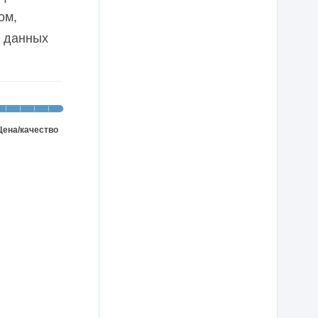
ом,
е данных
Цена/качество