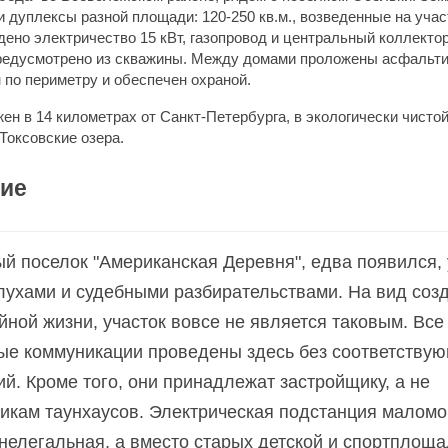
 дуплексы разной площади: 120-250 кв.м., возведенные на участ
дено электричество 15 кВт, газопровод и центральный коллекто
редусмотрено из скважины. Между домами проложены асфальти
 по периметру и обеспечен охраной.
ен в 14 километрах от Санкт-Петербурга, в экологически чистой
Токсовские озера.
ие
й поселок "Американская Деревня", едва появился,
лухами и судебными разбирательствами. На вид соз
йной жизни, участок вовсе не является таковым. Все
ые коммуникации проведены здесь без соответству
й. Кроме того, они принадлежат застройщику, а не
икам таунхаусов. Электрическая подстанция малом
нелегальная, а вместо старых детской и спортплоща