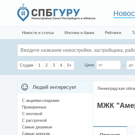
Новос
Новости и статьи
Ипотеки и банки
Рейтинги
Т
Цена
-
Студия
1
2
3
4
5+
Людей интересует
Ленинградская обла
С акциями-скидками
МЖК "Аме
Проверенные
С ипотекой
С рассрочкой
Самые дешевые
Самые дорогие
Описание