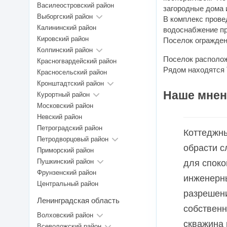
Василеостровский район
загородные дома и
Выборгский район
В комплекс прове
Калининский район
водоснабжение п
Кировский район
Поселок огражден
Колпинский район
Поселок располож
Красногвардейский район
Рядом находятся 
Красносельский район
Кронштадтский район
Наше мнен
Курортный район
Московский район
Невский район
Петроградский район
Коттеджны
Петродворцовый район
обрасти с
Приморский район
Пушкинский район
для споко
Фрунзенский район
инженерн
Центральный район
разрешени
Ленинградская область
собственн
Волховский район
скважина 
Всеволожский район