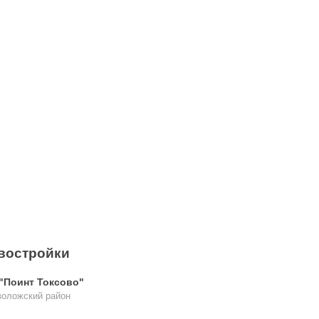
востройки
"Поинт Токсово"
воложский район