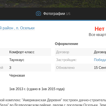
Фотографии
1
/5
Нет
 район , п. Осельки
Все квар
Оформление
Комфорт-класс
Договор
Догово
Таунхаус
Застройщик:
Побед
ей
3
Обновлено
15 Сен
Черновая
1кв 2013 г.
(сдано в 1кв 2015 года)
й комплекс "Американская Деревня" построен дачно-строител
беда" во Всеволожском районе, рядом с поселком Осельки. Зе