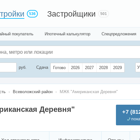
тройки
Застройщики
536
501
айный покупатель
Ипотечный калькулятор
Спецпредложения
руб.
Сдача
У
Готово
2026
2027
2028
2029
сть
Всеволожский район
МЖК "Американская Деревня"
риканская Деревня"
+7 (81
пок