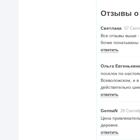
Отзывы о
Светлана
07 Сентя
Все отзывы выше - 
бочке понатыканы н
ответить
Ольга Евгеньевн
поселок по-настоящ
Всеволожском, и в
действительно шик
ответить
GermaN
28 Сентябр
Цена привлекатель
деревне.
ответить