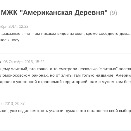
 МЖК "Американская Деревня"
(9)
бря 2014, 12:22
,,заказные,, -нет там никаких видов из окон, кроме соседнего дома,
ос к носу...
а
03 Октября 2013, 15:22
ему элитный, это точно. а то смотрели несколько "элитных" поселк
 Ломоносовском районах, но от элиты там только название. Амери
арная с ухоженной охраняемой территорией. нам с мужем там без
я 2013, 20:37
ная, уже ездил смотреть участки, думаю что остановлю свой выбо