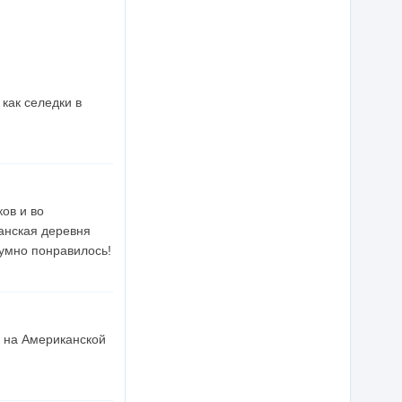
 как селедки в
ов и во
канская деревня
умно понравилось!
р на Американской