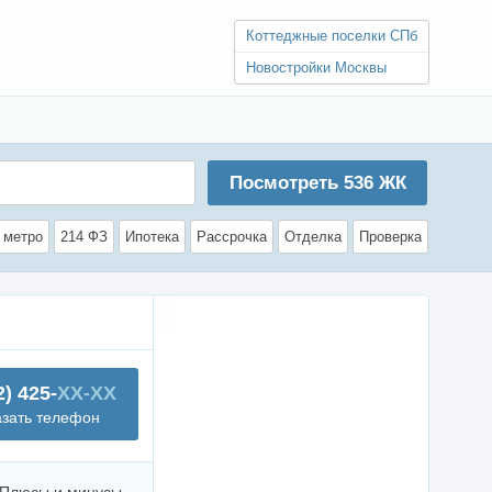
Коттеджные поселки СПб
Новостройки Москвы
Посмотреть
536
ЖК
 метро
214 ФЗ
Ипотека
Рассрочка
Отделка
Проверка
2) 425-
XX-XX
азать телефон