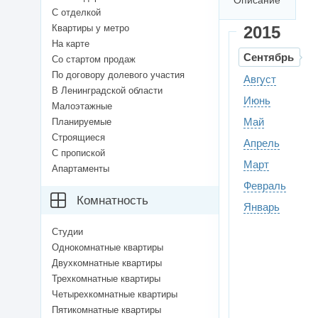
Описание
С отделкой
Квартиры у метро
2015
На карте
Сентябрь
Со стартом продаж
По договору долевого участия
Август
В Ленинградской области
Июнь
Малоэтажные
Май
Планируемые
Строящиеся
Апрель
С пропиской
Март
Апартаменты
Февраль
Комнатность
Январь
Студии
Однокомнатные квартиры
Двухкомнатные квартиры
Трехкомнатные квартиры
Четырехкомнатные квартиры
Пятикомнатные квартиры