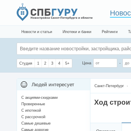
Новос
Новости и статьи
Ипотеки и банки
Рейтинги
Т
Цена
-
Студия
1
2
3
4
5+
Людей интересует
Санкт-Петербург
С акциями-скидками
Ход строи
Проверенные
С ипотекой
С рассрочкой
Самые дешевые
Самые дорогие