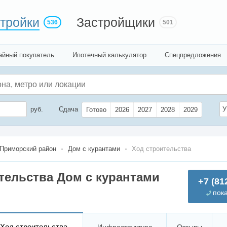
тройки
Застройщики
536
501
айный покупатель
Ипотечный калькулятор
Спецпредложения
руб.
Сдача
У
Готово
2026
2027
2028
2029
Приморский район
Дом с курантами
Ход строительства
тельства Дом с курантами
+7 (81
пок
Ход строительства