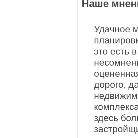
Наше мнен
Удачное 
планировк
это есть 
несомненн
оцененная
дорого, д
недвижимо
комплекса
здесь бол
застройщи