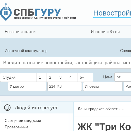
Новострой
Новости и статьи
Ипотеки и банки
Ипотечный калькулятор
Спецп
Цена
Студия
1
2
3
4
5+
У метро
214 ФЗ
Ипотека
Ра
Людей интересует
Ленинградская область
С акциями-скидками
ЖК "Три К
Проверенные