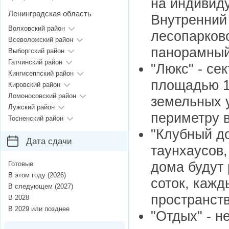
на индивид
Ленинградская область
Внутренний 
Волховский район
лесопарково
Всеволожский район
панорамный
Выборгский район
Гатчинский район
"Люкс" - се
Кингисеппский район
площадью 1
Кировский район
Ломоносовский район
земельных у
Лужский район
периметру в
Тосненский район
"Клубный до
Дата сдачи
таунхаусов
дома будут 
Готовые
В этом году (2026)
соток, каж
В следующем (2027)
пространст
В 2028
В 2029 или позднее
"Отдых" - н