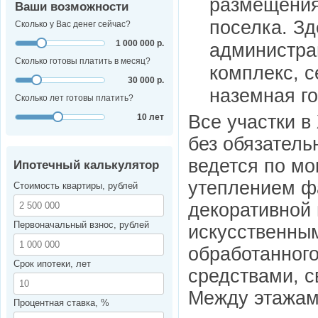
размещения
Ваши возможности
поселка. Зд
Сколько у Вас денег сейчас?
1 000 000 р.
администрац
Сколько готовы платить в месяц?
комплекс, с
30 000 р.
наземная го
Сколько лет готовы платить?
Все участки в
10 лет
без обязатель
ведется по мо
Ипотечный калькулятор
утеплением ф
Стоимость квартиры, рублей
декоративной 
Первоначальный взнос, рублей
искусственным
обработанног
Срок ипотеки, лет
средствами, с
Между этажам
Процентная ставка, %