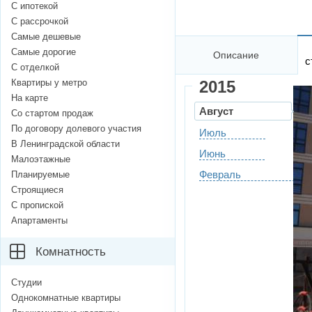
С ипотекой
С рассрочкой
Самые дешевые
Самые дорогие
Описание
с
С отделкой
Квартиры у метро
2015
На карте
Август
Со стартом продаж
По договору долевого участия
Июль
В Ленинградской области
Июнь
Малоэтажные
Февраль
Планируемые
Строящиеся
С пропиской
Апартаменты
Комнатность
Студии
Однокомнатные квартиры