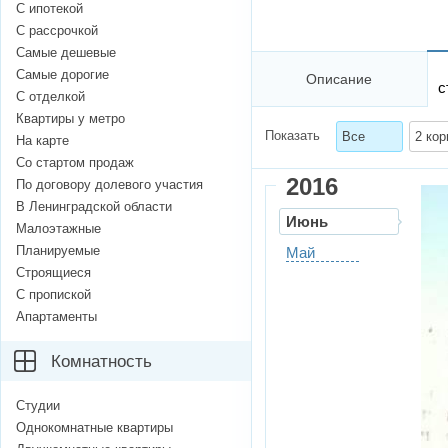
С ипотекой
С рассрочкой
Самые дешевые
Самые дорогие
Описание
с
С отделкой
Квартиры у метро
Показать
Все
2 кор
На карте
Со стартом продаж
2016
По договору долевого участия
В Ленинградской области
Июнь
Малоэтажные
Планируемые
Май
Строящиеся
С пропиской
Апартаменты
Комнатность
Студии
Однокомнатные квартиры