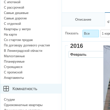
С ипотекой
С рассрочкой
Самые дешевые
Самые дорогие
Описание
с
С отделкой
Квартиры у метро
Показать
Все
1 кор
На карте
Со стартом продаж
2016
По договору долевого участия
В Ленинградской области
Февраль
Малоэтажные
Планируемые
Строящиеся
С пропиской
Апартаменты
Комнатность
Студии
Однокомнатные квартиры