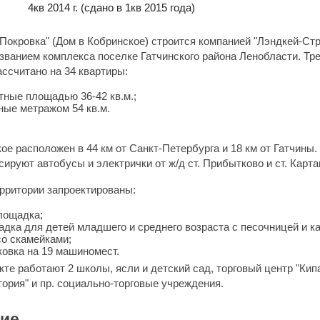
4кв 2014 г.
(сдано в 1кв 2015 года)
Покровка" (Дом в Кобринское) строится компанией "Лэндкей-Стр
званием комплекса поселке Гатчинского района Ленобласти. Тр
ассчитано на 34 квартиры:
тные площадью 36-42 кв.м.;
ные метражом 54 кв.м.
е расположен в 44 км от Санкт-Петербурга и 18 км от Гатчины.
ируют автобусы и электрички от ж/д ст. Прибытково и ст. Карт
рритории запроектированы:
лощадка;
адка для детей младшего и среднего возраста с песочницей и к
со скамейками;
ковка на 19 машиномест.
те работают 2 школы, ясли и детский сад, торговый центр "Кип
тория" и пр. социально-торговые учреждения.
ие