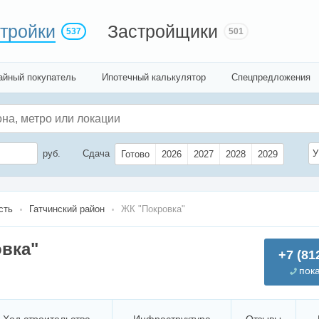
тройки
Застройщики
537
501
айный покупатель
Ипотечный калькулятор
Спецпредложения
руб.
Сдача
У
Готово
2026
2027
2028
2029
сть
Гатчинский район
ЖК "Покровка"
вка"
+7 (81
пок