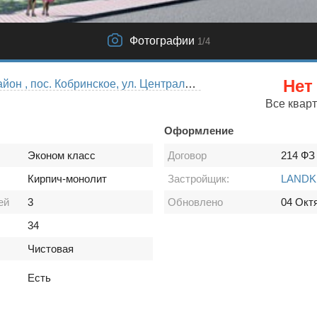
Фотографии
1
/4
Нет
Гатчинский район , пос. Кобринское, ул. Центральная д. 12-а
Все квар
Оформление
Эконом класс
Договор
214 ФЗ
Кирпич-монолит
Застройщик:
LANDK
ей
3
Обновлено
04 Окт
34
Чистовая
Есть