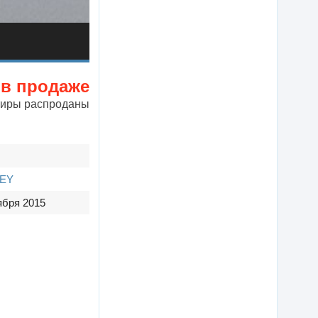
 в продаже
тиры распроданы
EY
ября 2015