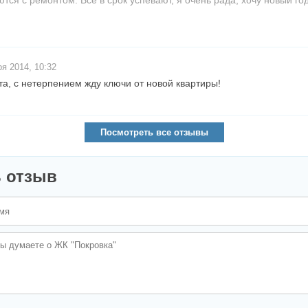
тся с ремонтом. Все в срок успевают, я очень рада, хочу новый го
я 2014, 10:32
та, с нетерпением жду ключи от новой квартиры!
Посмотреть все отзывы
 отзыв