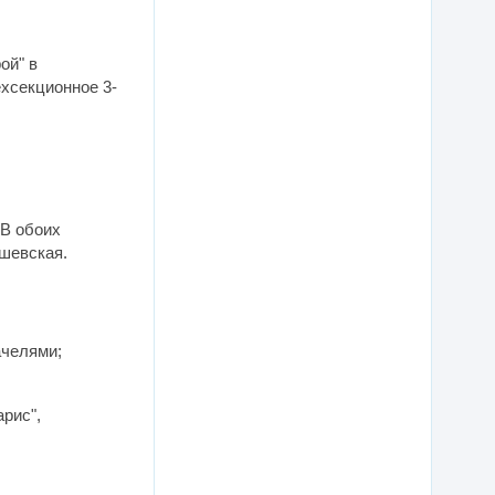
ой" в
ехсекционное 3-
 В обоих
ашевская.
ачелями;
арис",