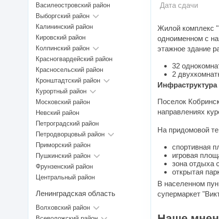
Дата сдачи
Василеостровский район
Выборгский район
Калининский район
Жилой комплекс "
Кировский район
одноименном с на
Колпинский район
этажное здание р
Красногвардейский район
32 однокомна
Красносельский район
2 двухкомнат
Кронштадтский район
Инфраструктура
Курортный район
Поселок Кобринско
Московский район
направлениях курс
Невский район
Петроградский район
На придомовой те
Петродворцовый район
Приморский район
спортивная п
игровая площ
Пушкинский район
зона отдыха 
Фрунзенский район
открытая пар
Центральный район
В населенном пунк
Ленинградская область
супермаркет "Вик
Волховский район
Наше мнен
Всеволожский район