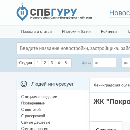
Новос
Новости и статьи
Ипотеки и банки
Рейтинги
Т
Цена
-
Студия
1
2
3
4
5+
Людей интересует
Ленинградская обла
С акциями-скидками
ЖК "Покро
Проверенные
С ипотекой
С рассрочкой
Самые дешевые
Самые дорогие
Описание