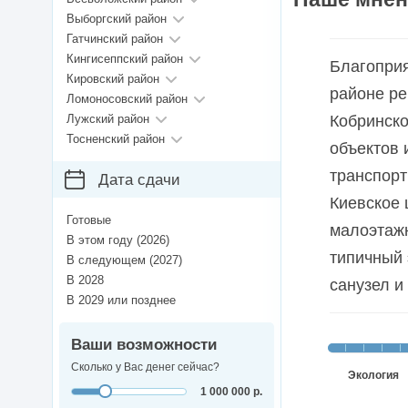
Выборгский район
Гатчинский район
Кингисеппский район
Благоприя
Кировский район
районе ре
Ломоносовский район
Лужский район
Кобринско
Тосненский район
объектов 
транспорт
Дата сдачи
Киевское 
Готовые
малоэтажн
В этом году (2026)
типичный 
В следующем (2027)
В 2028
санузел и
В 2029 или позднее
Ваши возможности
Сколько у Вас денег сейчас?
Экология
1 000 000 р.