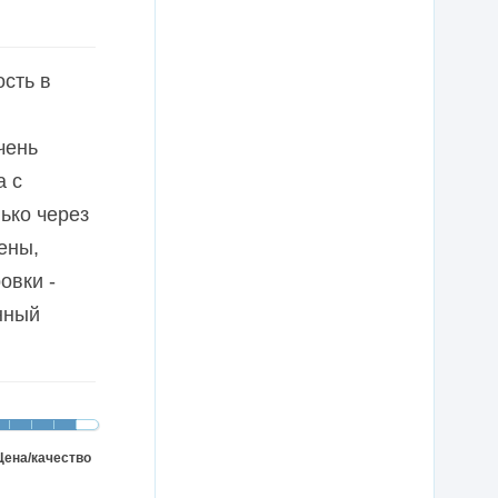
сть в
чень
а с
ько через
ены,
овки -
нный
Цена/качество