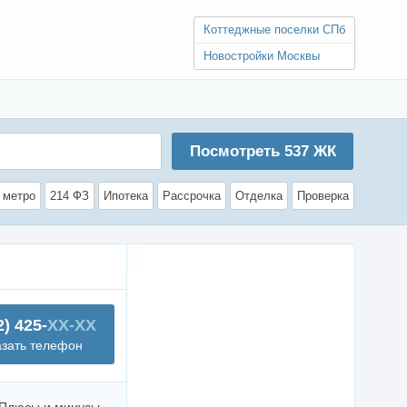
Коттеджные поселки СПб
Новостройки Москвы
Посмотреть
537
ЖК
 метро
214 ФЗ
Ипотека
Рассрочка
Отделка
Проверка
2) 425-
XX-XX
азать телефон