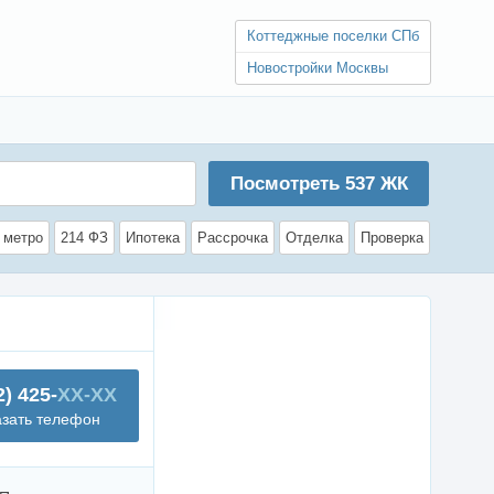
Коттеджные поселки СПб
Новостройки Москвы
Посмотреть
537
ЖК
 метро
214 ФЗ
Ипотека
Рассрочка
Отделка
Проверка
2) 425-
XX-XX
азать телефон