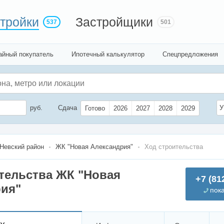
тройки
Застройщики
537
501
айный покупатель
Ипотечный калькулятор
Спецпредложения
руб.
Сдача
У
Готово
2026
2027
2028
2029
Невский район
ЖК "Новая Александрия"
Ход строительства
тельства ЖК "Новая
+7 (81
ия"
пок