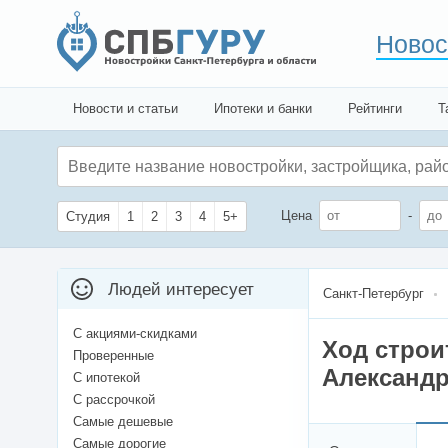
Новос
Новости и статьи
Ипотеки и банки
Рейтинги
Т
Цена
-
Студия
1
2
3
4
5+
Людей интересует
Санкт-Петербург
С акциями-скидками
Ход строи
Проверенные
Александр
С ипотекой
С рассрочкой
Самые дешевые
Самые дорогие