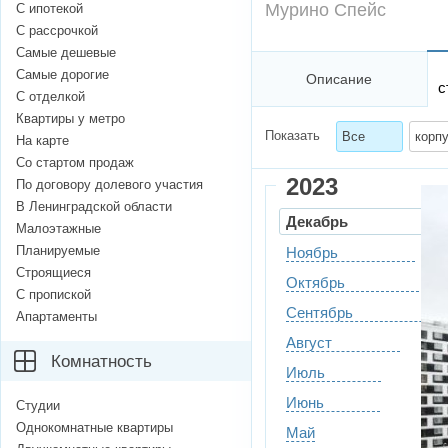
Мурино Спейс
С ипотекой
С рассрочкой
Самые дешевые
Самые дорогие
Описание
с
С отделкой
Квартиры у метро
Показать
Все
корпу
На карте
Со стартом продаж
2023
По договору долевого участия
В Ленинградской области
Декабрь
Малоэтажные
Планируемые
Ноябрь
Строящиеся
Октябрь
С пропиской
Сентябрь
Апартаменты
Август
Комнатность
Июль
Июнь
Студии
Однокомнатные квартиры
Май