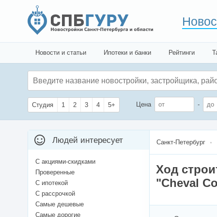
Новос
Новости и статьи
Ипотеки и банки
Рейтинги
Т
Цена
-
Студия
1
2
3
4
5+
Людей интересует
Санкт-Петербург
С акциями-скидками
Ход строи
Проверенные
"Cheval Co
С ипотекой
С рассрочкой
Самые дешевые
Самые дорогие