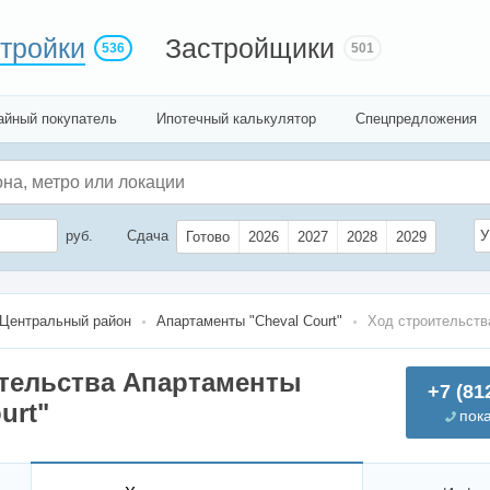
тройки
Застройщики
536
501
айный покупатель
Ипотечный калькулятор
Спецпредложения
руб.
Сдача
У
Готово
2026
2027
2028
2029
Центральный район
Апартаменты "Cheval Court"
Ход строительств
тельства Апартаменты
+7 (81
urt"
пок