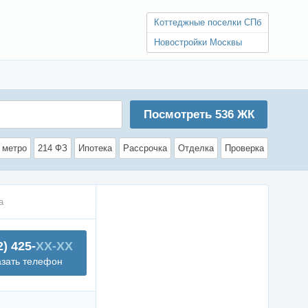
Коттеджные поселки СПб
Новостройки Москвы
Посмотреть
536
ЖК
 метро
214 ФЗ
Ипотека
Рассрочка
Отделка
Проверка
а
2) 425-
XX-XX
азать телефон