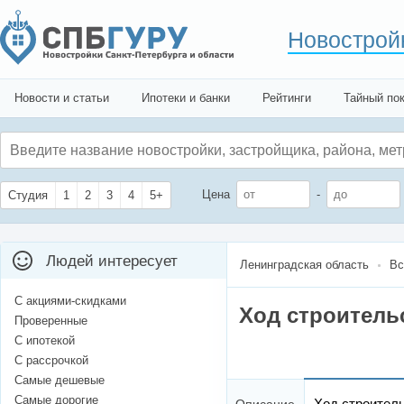
Новострой
Новости и статьи
Ипотеки и банки
Рейтинги
Тайный по
Цена
-
Студия
1
2
3
4
5+
Людей интересует
Ленинградская область
Вс
С акциями-скидками
Ход строитель
Проверенные
С ипотекой
С рассрочкой
Самые дешевые
Самые дорогие
Ход строител