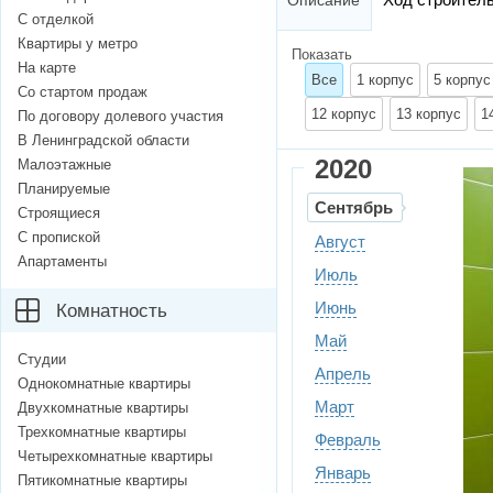
Описание
С отделкой
Квартиры у метро
Показать
На карте
Все
1 корпус
5 корпус
Со стартом продаж
12 корпус
13 корпус
1
По договору долевого участия
В Ленинградской области
2020
Малоэтажные
Планируемые
Сентябрь
Строящиеся
С пропиской
Август
Апартаменты
Июль
Июнь
Комнатность
Май
Студии
Апрель
Однокомнатные квартиры
Март
Двухкомнатные квартиры
Трехкомнатные квартиры
Февраль
Четырехкомнатные квартиры
Январь
Пятикомнатные квартиры