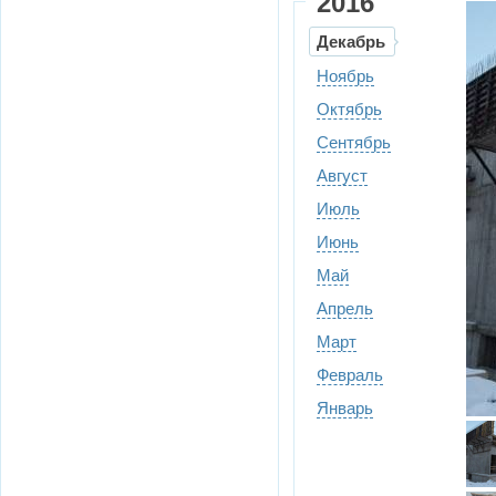
2016
Декабрь
Ноябрь
Октябрь
Сентябрь
Август
Июль
Июнь
Май
Апрель
Март
Февраль
Январь