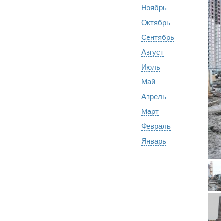
Ноябрь
Октябрь
Сентябрь
Август
Июль
Май
Апрель
Март
Февраль
Январь