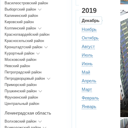
Василеостровский район
2019
Выборгский район
Калининский район
Декабрь
Кировский район
Колпинский район
Ноябрь
Красногвардейский район
Октябрь
Красносельский район
Август
Кронштадтский район
Курортный район
Июль
Московский район
Июнь
Невский район
Май
Петроградский район
Петродворцовый район
Апрель
Приморский район
Март
Пушкинский район
Фрунзенский район
Февраль
Центральный район
Январь
Ленинградская область
Волховский район
Всеволожский район