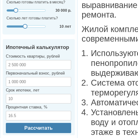
Сколько готовы платить в месяц?
выравнивание 
30 000 р.
ремонта.
Сколько лет готовы платить?
10 лет
Жилой компле
современными
Ипотечный калькулятор
Используютс
Стоимость квартиры, рублей
пенопропил
выдерживаю
Первоначальный взнос, рублей
Система ото
Срок ипотеки, лет
терморегул
Автоматичес
Процентная ставка, %
Установлен
воду и ото
Рассчитать
этаже в тех