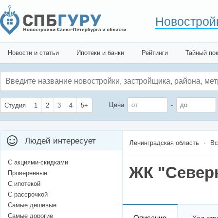
Новострой
Новости и статьи
Ипотеки и банки
Рейтинги
Тайный по
Цена
-
Студия
1
2
3
4
5+
Людей интересует
Ленинградская область
Вс
С акциями-скидками
ЖК "Север
Проверенные
С ипотекой
С рассрочкой
Самые дешевые
Самые дорогие
Описание