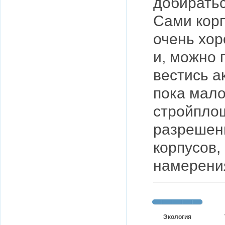
добиратьс
Сами корп
очень хор
и, можно 
вестись а
пока мало
стройплощ
разрешени
корпусов,
намерени
Экология