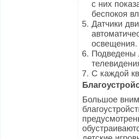
с них пока
беспокоя вл
Датчики дви
автоматиче
освещения.
Подведены 
телевидени
С каждой к
Благоустрой
Большое вним
благоустройст
предусмотрены
обустраиваютс
детские игров