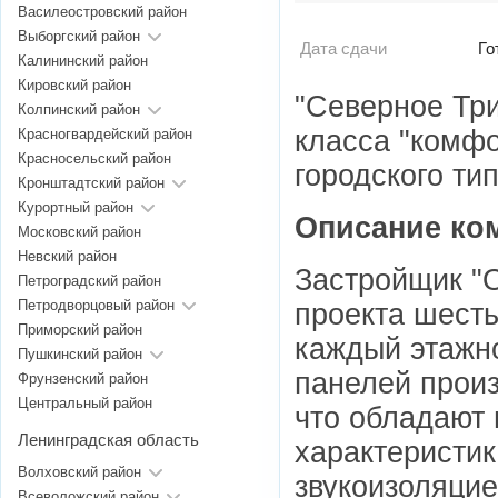
Василеостровский район
Выборгский район
Дата сдачи
Го
Калининский район
Кировский район
"Северное Тр
Колпинский район
класса "комфо
Красногвардейский район
Красносельский район
городского ти
Кронштадтский район
Курортный район
Описание ко
Московский район
Невский район
Застройщик "
Петроградский район
Петродворцовый район
проекта шесть
Приморский район
каждый этажно
Пушкинский район
панелей произ
Фрунзенский район
Центральный район
что обладают
Ленинградская область
характеристи
Волховский район
звукоизоляцие
Всеволожский район