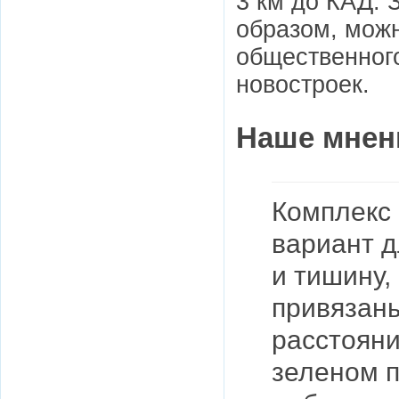
3 км до КАД. 
образом, можн
общественного
новостроек.
Наше мнен
Комплекс 
вариант д
и тишину,
привязаны
расстояни
зеленом п