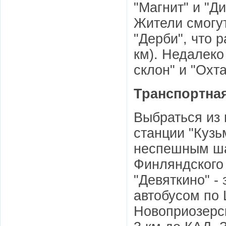
"Магнит" и "Д
Жители смогу
"Дерби", что 
км). Недалек
склон" и "Охта
Транспортна
Выбраться из 
станции "Кузь
неспешным ша
Финляндского в
"Девяткино" - 
автобусом по 
Новоприозерск