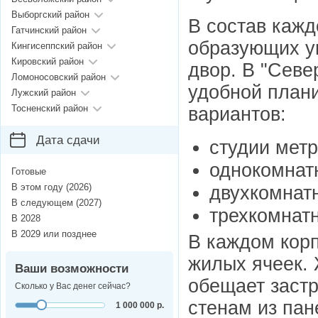
Выборгский район
В состав кажд
Гатчинский район
образующих у
Кингисеппский район
Кировский район
двор. В "Севе
Ломоносовский район
удобной план
Лужский район
Тосненский район
вариантов:
Дата сдачи
студии метр
однокомнат
Готовые
В этом году (2026)
двухкомнатн
В следующем (2027)
трехкомнатн
В 2028
В 2029 или позднее
В каждом корп
жилых ячеек. 
Ваши возможности
обещает заст
Сколько у Вас денег сейчас?
стенам из пан
1 000 000 р.