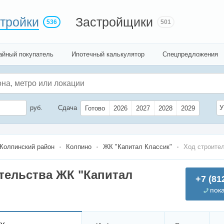
тройки
Застройщики
536
501
айный покупатель
Ипотечный калькулятор
Спецпредложения
руб.
Сдача
У
Готово
2026
2027
2028
2029
Колпинский район
Колпино
ЖК "Капитал Классик"
Ход строите
тельства ЖК "Капитал
+7 (81
пок