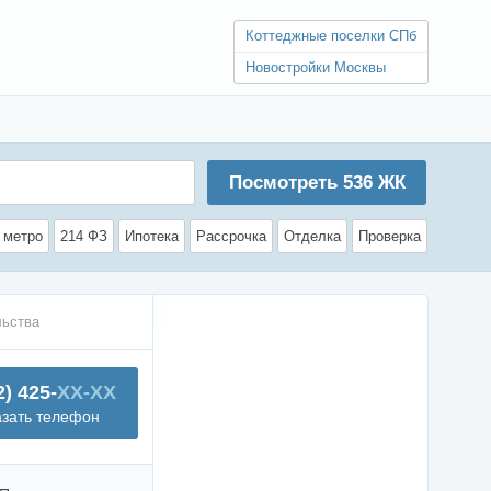
Коттеджные поселки СПб
Новостройки Москвы
Посмотреть
536
ЖК
 метро
214 ФЗ
Ипотека
Рассрочка
Отделка
Проверка
льства
2) 425-
XX-XX
азать телефон