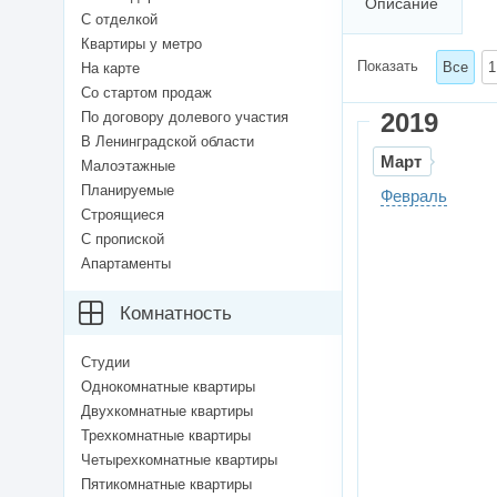
Описание
С отделкой
Квартиры у метро
Показать
Все
1
На карте
Со стартом продаж
2019
По договору долевого участия
В Ленинградской области
Март
Малоэтажные
Планируемые
Февраль
Строящиеся
С пропиской
Апартаменты
Комнатность
Студии
Однокомнатные квартиры
Двухкомнатные квартиры
Трехкомнатные квартиры
Четырехкомнатные квартиры
Пятикомнатные квартиры