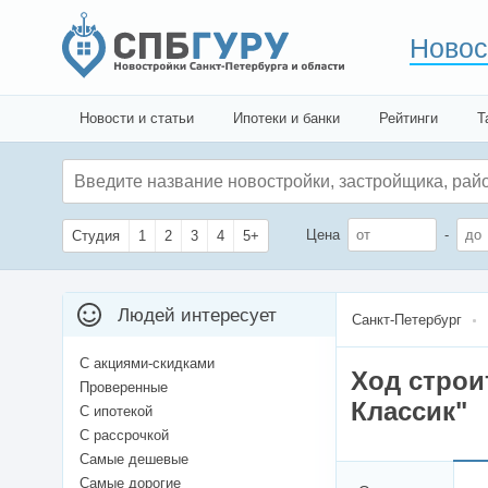
Новос
Новости и статьи
Ипотеки и банки
Рейтинги
Т
Цена
-
Студия
1
2
3
4
5+
Людей интересует
Санкт-Петербург
С акциями-скидками
Ход строи
Проверенные
Классик"
С ипотекой
С рассрочкой
Самые дешевые
Самые дорогие