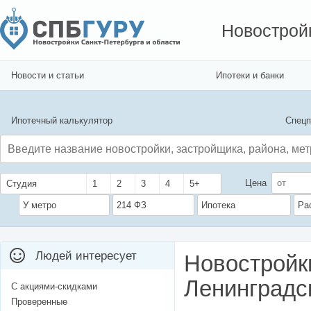
Новострой
Новости и статьи
Ипотеки и банки
Ипотечный калькулятор
Спецп
Цена
Студия
1
2
3
4
5+
У метро
214 ФЗ
Ипотека
Ра
Людей интересует
Новостройк
Ленинградс
С акциями-скидками
Проверенные