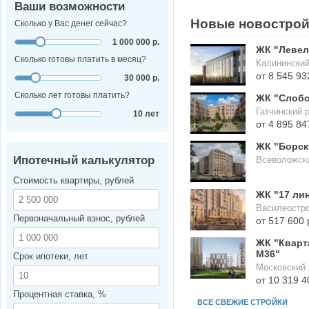
Ваши возможности
Новые новостро
Сколько у Вас денег сейчас?
1 000 000 р.
ЖК "Левел
Сколько готовы платить в месяц?
Калининский
от 8 545 93
30 000 р.
Сколько лет готовы платить?
ЖК "Слоб
Гатчинский 
10 лет
от 4 895 84
ЖК "Борск
Ипотечный калькулятор
Всеволожск
Стоимость квартиры, рублей
ЖК "17 ли
Василеостро
Первоначальный взнос, рублей
от 517 600 
ЖК "Кварт
М36"
Срок ипотеки, лет
Московский 
от 10 319 4
Процентная ставка, %
ВСЕ СВЕЖИЕ СТРОЙКИ