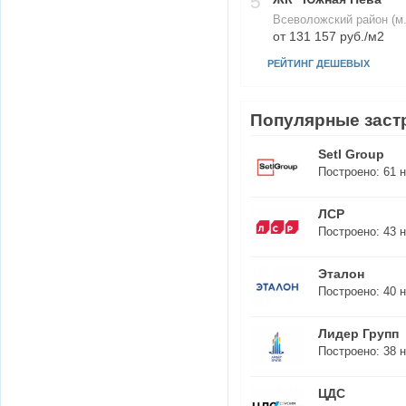
5
Всеволожский район (м
от 131 157 руб./м2
РЕЙТИНГ ДЕШЕВЫХ
Популярные заст
Setl Group
Построено:
61
н
ЛСР
Построено:
43
н
Эталон
Построено:
40
н
Лидер Групп
Построено:
38
н
ЦДС