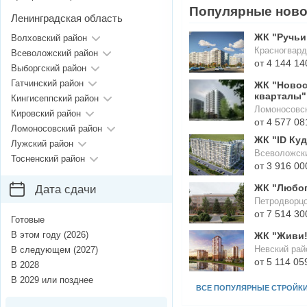
Популярные ново
Ленинградская область
ЖК "Ручьи
Волховский район
Красногвард
Всеволожский район
от 4 144 14
Выборгский район
Гатчинский район
ЖК "Новос
кварталы"
Кингисеппский район
Ломоносовск
Кировский район
от 4 577 08
Ломоносовский район
ЖК "ID Ку
Лужский район
Всеволожски
Тосненский район
от 3 916 00
ЖК "Любо
Дата сдачи
Петродворц
от 7 514 30
Готовые
В этом году (2026)
ЖК "Живи!
Невский рай
В следующем (2027)
от 5 114 05
В 2028
В 2029 или позднее
ВСЕ ПОПУЛЯРНЫЕ СТРОЙК