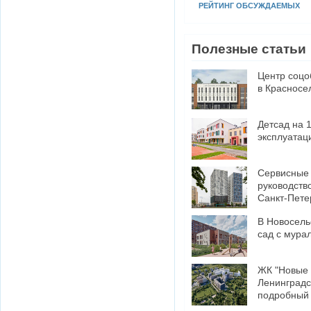
РЕЙТИНГ ОБСУЖДАЕМЫХ
Полезные статьи
Центр соцо
в Красносе
Детсад на 
эксплуатац
​Сервисные
руководств
Санкт-Пете
В Новосель
сад с мура
ЖК "Новые 
Ленинградс
подробный 
минусами