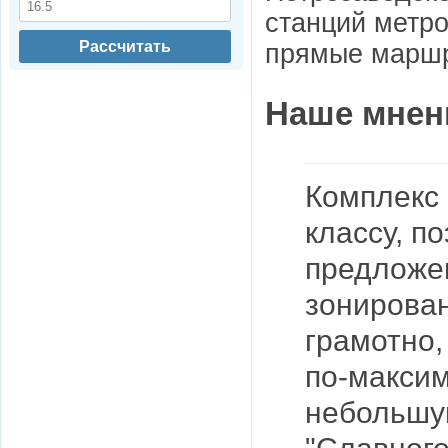
станций метро
Рассчитать
прямые маршр
Наше мнен
Комплекс 
классу, п
предложе
зонирова
грамотно,
по-макси
небольшу