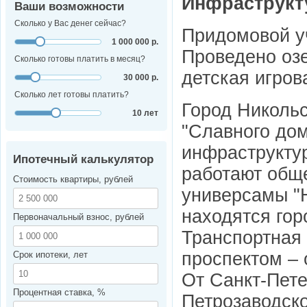
Инфраструкт
Ваши возможности
Сколько у Вас денег сейчас?
Придомовой уч
1 000 000 р.
Проведено озе
Сколько готовы платить в месяц?
детская игров
30 000 р.
Сколько лет готовы платить?
Город Николь
10 лет
"Славного дом
инфраструкту
Ипотечный калькулятор
работают общ
Стоимость квартиры, рублей
универсамы "Н
находятся гор
Первоначальный взнос, рублей
Транспортная
проспектом – 
Срок ипотеки, лет
От Санкт-Пете
Процентная ставка, %
Петрозаводско