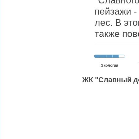
"Славног
пейзажи -
лес. В эт
также пов
Экология
ЖК "Славный до