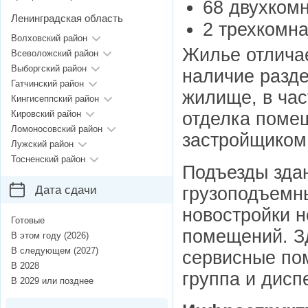
68 двухком
Ленинградская область
2 трехкомна
Волховский район
Жилье отлича
Всеволожский район
Выборгский район
наличие разде
Гатчинский район
жилище, в час
Кингисеппский район
отделка поме
Кировский район
Ломоносовский район
застройщиком 
Лужский район
Тосненский район
Подъезды зда
грузоподъемн
Дата сдачи
новостройки н
Готовые
помещений. З
В этом году (2026)
В следующем (2027)
сервисные по
В 2028
группа и дисп
В 2029 или позднее