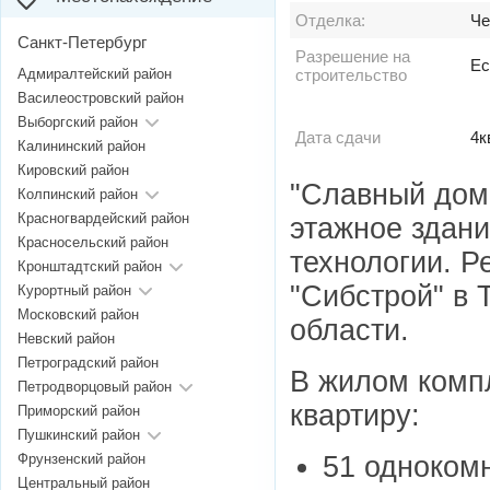
Отделка:
Че
Санкт-Петербург
Разрешение на
Ес
Адмиралтейский район
строительство
Василеостровский район
Выборгский район
Дата сдачи
4к
Калининский район
Кировский район
"Славный дом"
Колпинский район
Красногвардейский район
этажное здани
Красносельский район
технологии. Р
Кронштадтский район
"Сибстрой" в 
Курортный район
Московский район
области.
Невский район
Петроградский район
В жилом компл
Петродворцовый район
квартиру:
Приморский район
Пушкинский район
51 однокомна
Фрунзенский район
Центральный район