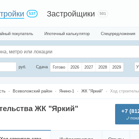
тройки
Застройщики
537
501
айный покупатель
Ипотечный калькулятор
Спецпредложения
руб.
Сдача
У
Готово
2026
2027
2028
2029
сть
Всеволожский район
Янино-1
ЖК "Яркий"
Ход строитель
тельства ЖК "Яркий"
+7 (81
пок
Ход строительства