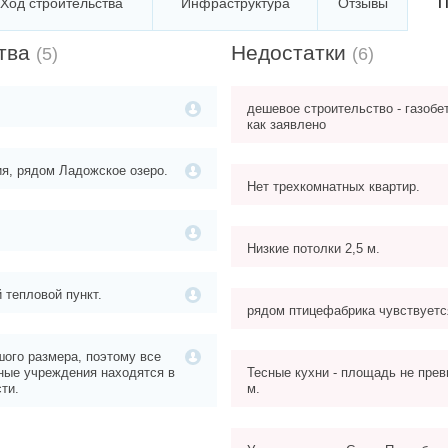
П
Ход строительства
Инфраструктура
Отзывы
тва
Недостатки
(5)
(6)
дешевое строительство - газобет
как заявлено
я, рядом Ладожское озеро.
Нет трехкомнатных квартир.
.
Низкие потолки 2,5 м.
тепловой пункт.
рядом птицефабрика чувствуется
ого размера, поэтому все
ные учреждения находятся в
Тесные кухни - площадь не прев
ти.
м.