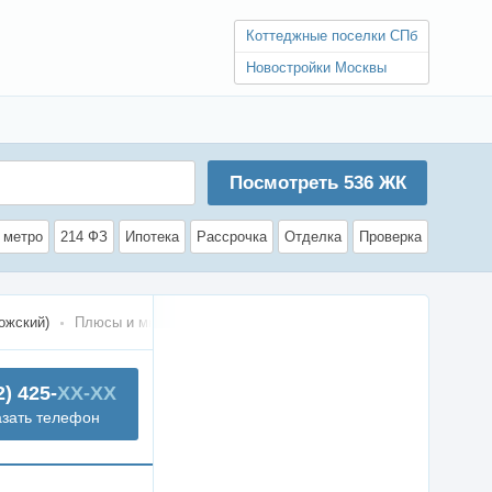
Коттеджные поселки СПб
Новостройки Москвы
Посмотреть
536
ЖК
 метро
214 ФЗ
Ипотека
Рассрочка
Отделка
Проверка
ожский)
Плюсы и минусы
2) 425-
XX-XX
азать телефон