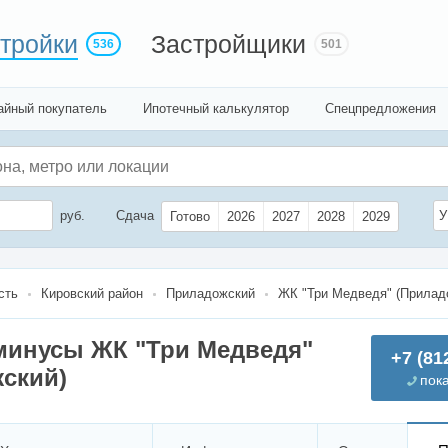
тройки
Застройщики
536
501
айный покупатель
Ипотечный калькулятор
Спецпредложения
руб.
Сдача
У
Готово
2026
2027
2028
2029
сть
Кировский район
Приладожский
ЖК "Три Медведя" (Прилад
минусы ЖК "Три Медведя"
+7 (81
ский)
пок