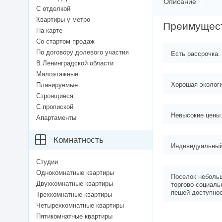
Описание
С отделкой
Квартиры у метро
Преимущес
На карте
Со стартом продаж
По договору долевого участия
Есть рассрочка.
В Ленинградской области
Малоэтажные
Хорошая экологи
Планируемые
Строящиеся
С пропиской
Невысокие цены
Апартаменты
Комнатность
Индивидуальный 
Студии
Однокомнатные квартиры
Поселок небольш
Двухкомнатные квартиры
торгово-социаль
пешей доступнос
Трехкомнатные квартиры
Четырехкомнатные квартиры
Пятикомнатные квартиры