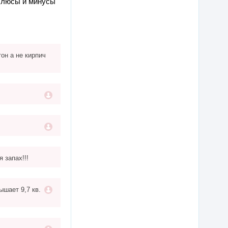
люсы и минусы
он а не кирпич
 запах!!!
ышает 9,7 кв.