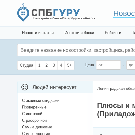
Новос
Новости и статьи
Ипотеки и банки
Рейтинги
Т
Цена
-
Студия
1
2
3
4
5+
Людей интересует
Ленинградская обла
С акциями-скидками
Плюсы и 
Проверенные
(Приладож
С ипотекой
С рассрочкой
Самые дешевые
Самые дорогие