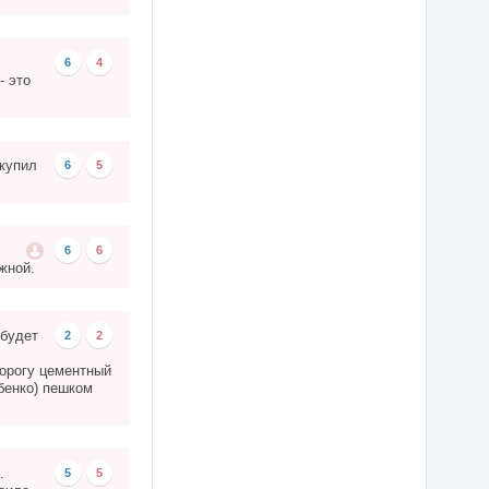
6
4
- это
 купил
6
5
6
6
жной.
 будет
2
2
дорогу цементный
бенко) пешком
.
5
5