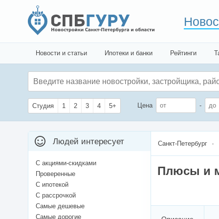
Новос
Новости и статьи
Ипотеки и банки
Рейтинги
Т
Цена
-
Студия
1
2
3
4
5+
Людей интересует
Санкт-Петербург
С акциями-скидками
Плюсы и 
Проверенные
С ипотекой
С рассрочкой
Самые дешевые
Самые дорогие