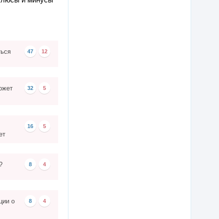
ться
47
12
ожет
32
5
16
5
ет
?
8
4
ции о
8
4