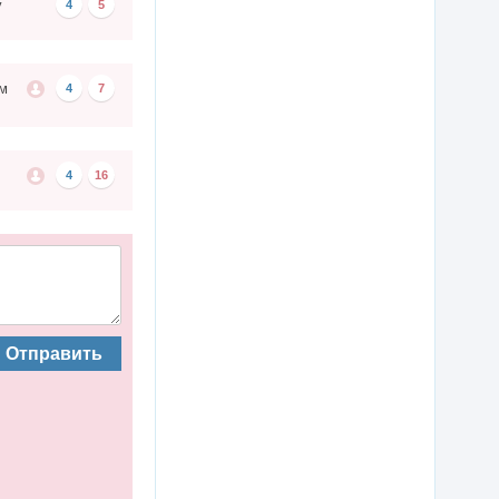
у
4
5
ом
4
7
4
16
Отправить