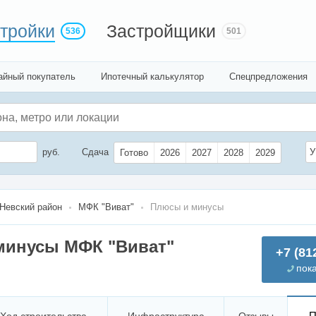
тройки
Застройщики
536
501
айный покупатель
Ипотечный калькулятор
Спецпредложения
руб.
Сдача
У
Готово
2026
2027
2028
2029
Невский район
МФК "Виват"
Плюсы и минусы
минусы МФК "Виват"
+7 (81
пок
П