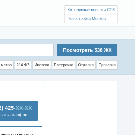
Коттеджные поселки СПб
Новостройки Москвы
Посмотреть
536
ЖК
 метро
214 ФЗ
Ипотека
Рассрочка
Отделка
Проверка
2) 425-
XX-XX
азать телефон
люсы и минусы