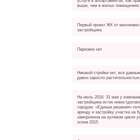
услуги в аппартаментах, как пр
выше, чем в жилых помещениях
Первый проект ЖК от малоизвес
застройщика
Парковки нет
Никакой стройки нет, все давны
давно заросло растительностью
На июль 2016: 31 мая у компани
застройщика истек инвестдогово
городом. «Единые решения» пот
аренду и застройку участка на 
заморожена на нулевом цикле уж
осени 2015