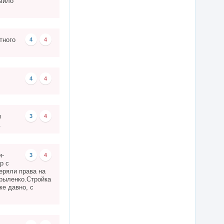
авило
тного
4
4
4
4
м
3
4
.
и-
3
4
р с
еряли права на
Крыленко.Стройка
е давно, с