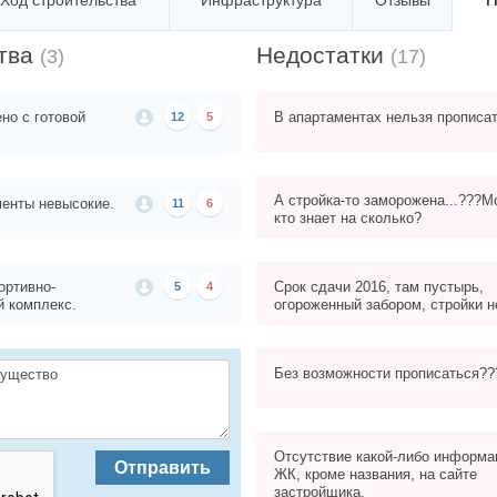
Ход строительства
Инфраструктура
Отзывы
тва
Недостатки
(3)
(17)
но с готовой
В апартаментах нельзя прописа
12
5
А стройка-то заморожена...???М
енты невысокие.
11
6
кто знает на сколько?
ортивно-
Срок сдачи 2016, там пустырь,
5
4
й комплекс.
огороженный забором, стройки н
Без возможности прописаться??
Отсутствие какой-либо информа
Отправить
ЖК, кроме названия, на сайте
застройщика.