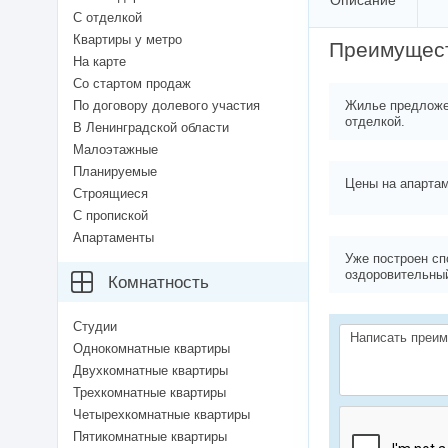
Описание
С отделкой
Квартиры у метро
Преимущес
На карте
Со стартом продаж
По договору долевого участия
Жилье предложе
отделкой.
В Ленинградской области
Малоэтажные
Планируемые
Цены на апартам
Строящиеся
С пропиской
Апартаменты
Уже построен сп
оздоровительны
Комнатность
Студии
Однокомнатные квартиры
Двухкомнатные квартиры
Трехкомнатные квартиры
Четырехкомнатные квартиры
Пятикомнатные квартиры