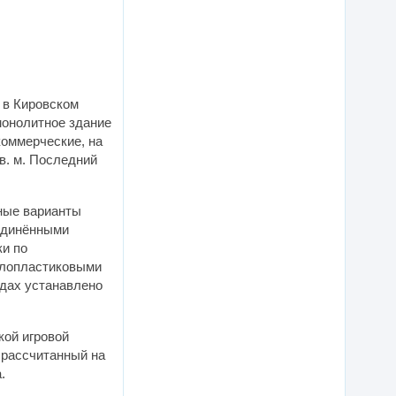
 в Кировском
монолитное здание
коммерческие, на
в. м. Последний
чные варианты
ъединёнными
ки по
ллопластиковыми
здах устанавлено
кой игровой
 рассчитанный на
.