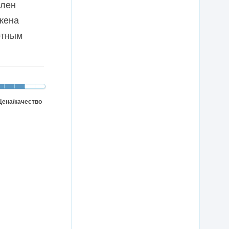
влен
жена
ртным
Цена/качество