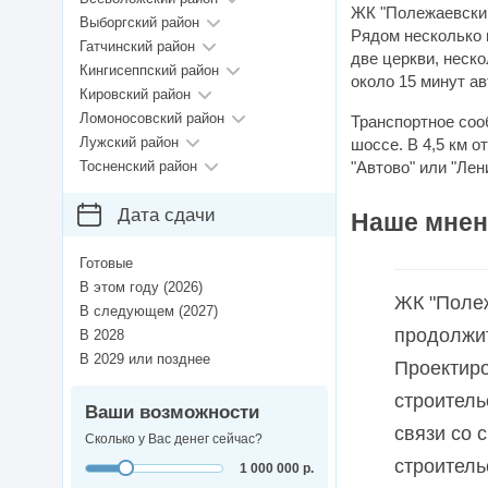
ЖК "Полежаевский
Выборгский район
Рядом несколько 
Гатчинский район
две церкви, неск
Кингисеппский район
около 15 минут а
Кировский район
Ломоносовский район
Транспортное соо
Лужский район
шоссе. В 4,5 км о
Тосненский район
"Автово" или "Лен
Дата сдачи
Наше мнен
Готовые
В этом году (2026)
ЖК "Полеж
В следующем (2027)
продолжит
В 2028
В 2029 или позднее
Проектиро
строитель
Ваши возможности
связи со 
Сколько у Вас денег сейчас?
строитель
1 000 000 р.