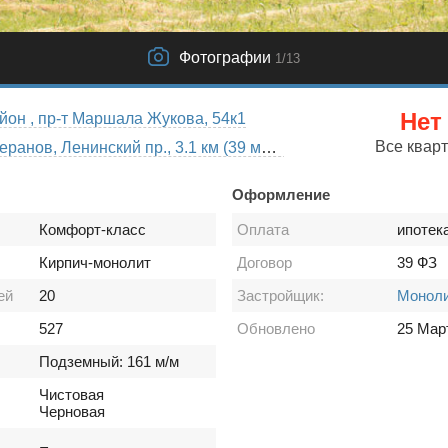
Фотографии
1
/13
Нет
йон , пр-т Маршала Жукова, 54к1
Все квар
Проспект Ветеранов, Ленинский пр., 3.1 км (39 мин пешком)
Оформление
Комфорт-класс
Оплата
ипотек
Кирпич-монолит
Договор
39 ФЗ
ей
20
Застройщик:
Моноли
527
Обновлено
25 Мар
Подземный: 161 м/м
Чистовая
Черновая