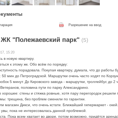
окументы
ларация
Разрешение на ввод
 ЖК "Полежаевский парк"
(5)
17, 15:20
ь в новую квартиру.
ться к этому жк. Обо всём по порядку:
оступность порадовала. Покупая квартиру, думала, что до работы б
г: 50 мин до Петроградской. Маршрутки очень часто ходят по Корзу
робок 5 минут. До Кировского завода - маршрутки, троллейбус до 2 
Ветеранов, половина пути по парку Александрино.
ир хорошее: стены и стяжка ровные, хотя пару перегородок решили
мы: трещина, без проблем сменили по гарантии.
ли магазин Дикси, что очень кстати. Ближайший гипермаркет - окей
: увы, пока не интересовалась данной проблемой.
ста. Пока всем хватает во дворе, потом возможно, придётся арендо