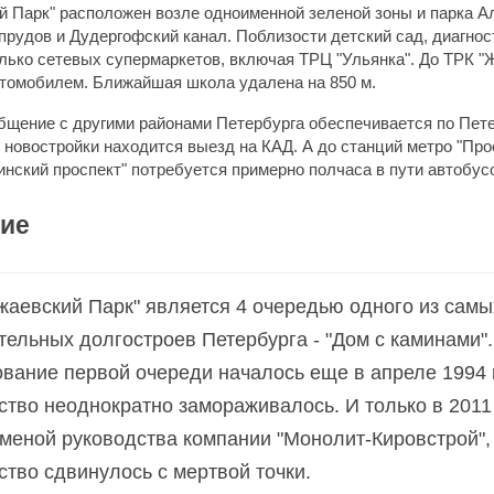
 Парк" расположен возле одноименной зеленой зоны и парка А
прудов и Дудергофский канал. Поблизости детский сад, диагнос
олько сетевых супермаркетов, включая ТРЦ "Ульянка". До ТРК 
втомобилем. Ближайшая школа удалена на 850 м.
бщение с другими районами Петербурга обеспечивается по Пет
т новостройки находится выезд на КАД. А до станций метро "Про
инский проспект" потребуется примерно полчаса в пути автобус
ие
аевский Парк" является 4 очередью одного из самы
ельных долгостроев Петербурга - "Дом с каминами".
вание первой очереди началось еще в апреле 1994 
ство неоднократно замораживалось. И только в 2011 
сменой руководства компании "Монолит-Кировстрой",
ство сдвинулось с мертвой точки.