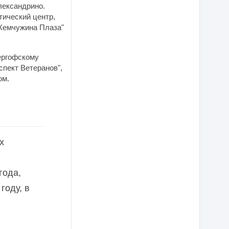
лександрино.
тический центр,
"Жемчужина Плаза"
ергофскому
спект Ветеранов",
ом.
х
года,
году, в