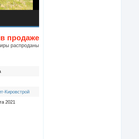
 в продаже
тиры распроданы
а
т-Кировстрой
та 2021