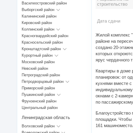
Василеостровский район
строительство
Выборгский район
Калининский район
Дата сдачи
Кировский район
Колпинский район
Жилой комплекс "
Красногвардейский район
районе на пересе
Красносельский район
создано 20-этажн
Кронштадтский район
которых откроютс
Курортный район
ярус чердачного т
Московский район
Невский район
Квартиры в доме 
Петроградский район
планировок: от о
Петродворцовый район
кухнями вместе с
Приморский район
индивидуальному 
Пушкинский район
окнами с 2-камер
Фрунзенский район
по пассажирскому
Центральный район
Благоустройство 
Ленинградская область
площадки. Чтобы 
161 машиноместо.
Волховский район
Всеволожский район