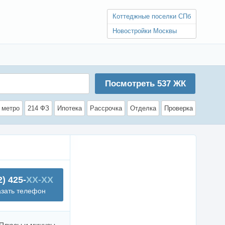
Коттеджные поселки СПб
Новостройки Москвы
Посмотреть
537
ЖК
 метро
214 ФЗ
Ипотека
Рассрочка
Отделка
Проверка
2) 425-
XX-XX
азать телефон