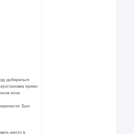
уду добираться
на(остановка прямо
часов ночи.
 перенести. Был
.
вать место в