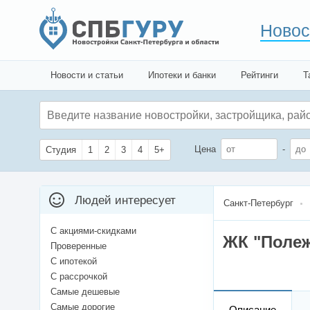
Новос
Новости и статьи
Ипотеки и банки
Рейтинги
Т
Цена
-
Студия
1
2
3
4
5+
Людей интересует
Санкт-Петербург
С акциями-скидками
ЖК "Полеж
Проверенные
С ипотекой
С рассрочкой
Самые дешевые
Самые дорогие
Описание