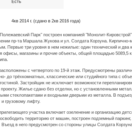
Есть
4кв 2014 г.
(сдано в 2кв 2016 года)
Полежаевский Парк" построен компанией "Монолит-Кировстрой"
чении пр-та Маршала Жукова и ул. Солдата Корзуна. Кирпично-
ым. Первые три уровня в нем нежилые: один технический и два 
я офисы, магазины и прочие объекты, общей площадью 5089,5 к
ипа.
расположены с четвертого по 19-й этаж. Предусмотрены разли
дно- до трёхкомнатных, классические или студийного типа с об
 гостиной. Застройщик не исключает возможности перепланиров
проекту. Жилье сдано без отделки, но с установленными мета
ными стеклопакетами и входными дверьми из металла. В подъе
 и грузовому лифту.
прилегающего участка включает озеленение и организацию детс
освободить территорию от машин, построен подземный паркинг,
 Въезд в него предусмотрен со стороны улицы Солдата Корзуна