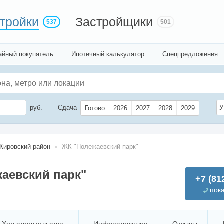
тройки
Застройщики
537
501
айный покупатель
Ипотечный калькулятор
Спецпредложения
руб.
Сдача
У
Готово
2026
2027
2028
2029
Кировский район
ЖК "Полежаевский парк"
аевский парк"
+7 (81
пок