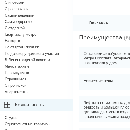
С ипотекой
С рассрочкой
Самые дешевые
Самые дорогие
Описание
С отделкой
Квартиры у метро
Преимущества
(6
На карте
Со стартом продаж
По договору долевого участия
Остановки автобусов, кот
метро Проспект Ветерано
В Ленинградской области
практически у дома.
Малоэтажные
Планируемые
Строящиеся
Невысокие цены.
С пропиской
Апартаменты
Лифты в пятиэтажных дом
Комнатность
редкость и большой плюс
для молодых мам и когд
с полными сумками проду
Студии
Однокомнатные квартиры