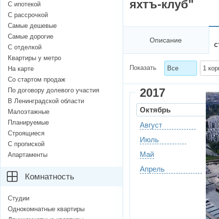
яхтъ-клуб"
С ипотекой
С рассрочкой
Самые дешевые
Самые дорогие
Описание
с
С отделкой
Квартиры у метро
Показать
Все
1 кор
На карте
Со стартом продаж
2017
По договору долевого участия
В Ленинградской области
Октябрь
Малоэтажные
Планируемые
Август
Строящиеся
Июль
С пропиской
Май
Апартаменты
Апрель
Комнатность
Студии
Однокомнатные квартиры