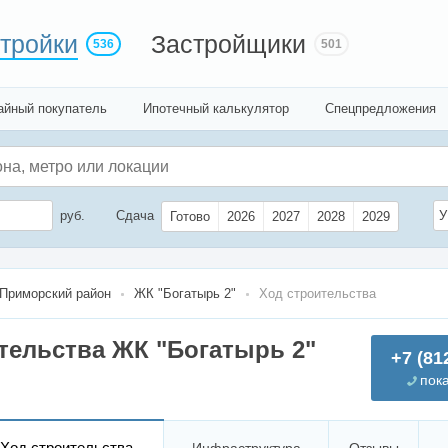
тройки
Застройщики
536
501
айный покупатель
Ипотечный калькулятор
Спецпредложения
руб.
Сдача
У
Готово
2026
2027
2028
2029
Приморский район
ЖК "Богатырь 2"
Ход строительства
тельства ЖК "Богатырь 2"
+7 (81
пок
Ход строительства