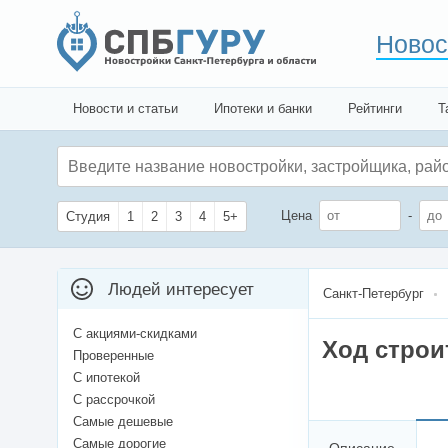
Новос
Новости и статьи
Ипотеки и банки
Рейтинги
Т
Цена
-
Студия
1
2
3
4
5+
Людей интересует
Санкт-Петербург
С акциями-скидками
Ход строи
Проверенные
С ипотекой
С рассрочкой
Самые дешевые
Самые дорогие