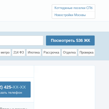
Коттеджные поселки СПб
Новостройки Москвы
Посмотреть
536
ЖК
 метро
214 ФЗ
Ипотека
Рассрочка
Отделка
Проверка
2) 425-
XX-XX
азать телефон