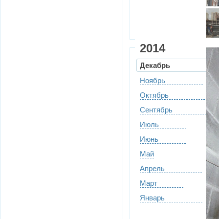
2014
Декабрь
Ноябрь
Октябрь
Сентябрь
Июль
Июнь
Май
Апрель
Март
Январь