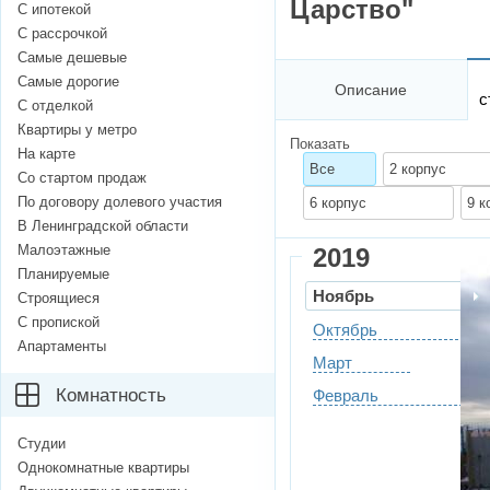
Царство"
С ипотекой
С рассрочкой
Самые дешевые
Самые дорогие
Описание
с
С отделкой
Квартиры у метро
Показать
На карте
Все
2 корпус
Со стартом продаж
По договору долевого участия
6 корпус
9 к
В Ленинградской области
Малоэтажные
2019
Планируемые
Ноябрь
Строящиеся
С пропиской
Октябрь
Апартаменты
Март
Комнатность
Февраль
Студии
Однокомнатные квартиры