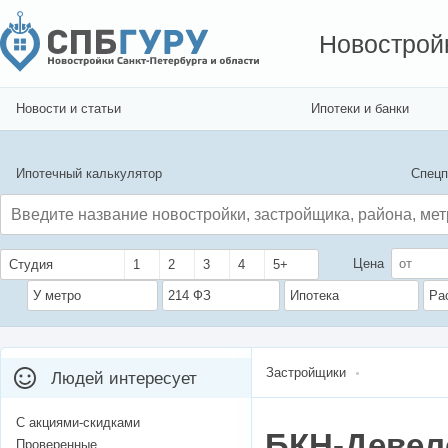
Новострой
Новости и статьи
Ипотеки и банки
Ипотечный калькулятор
Спецп
Цена
Студия
1
2
3
4
5+
У метро
214 ФЗ
Ипотека
Ра
Застройщики
Людей интересует
С акциями-скидками
БКН-Девел
Проверенные