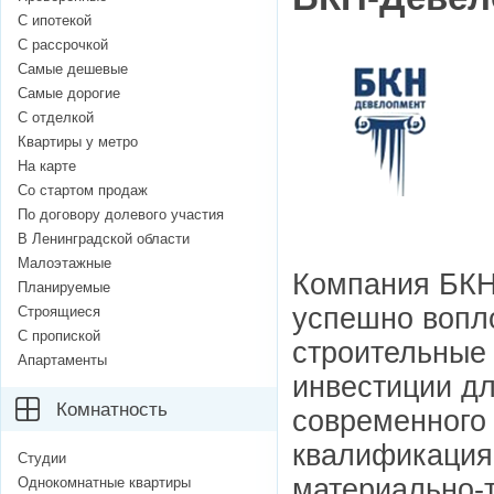
С ипотекой
С рассрочкой
Самые дешевые
Самые дорогие
С отделкой
Квартиры у метро
На карте
Со стартом продаж
По договору долевого участия
В Ленинградской области
Малоэтажные
Компания БКН-
Планируемые
успешно вопл
Строящиеся
С пропиской
строительные 
Апартаменты
инвестиции дл
Комнатность
современного
квалификация
Студии
материально-т
Однокомнатные квартиры