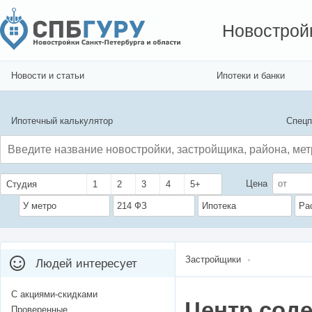
Новострой
Новости и статьи
Ипотеки и банки
Ипотечный калькулятор
Спецп
Цена
Студия
1
2
3
4
5+
У метро
214 ФЗ
Ипотека
Ра
Застройщики
Людей интересует
С акциями-скидками
Центр соде
Проверенные