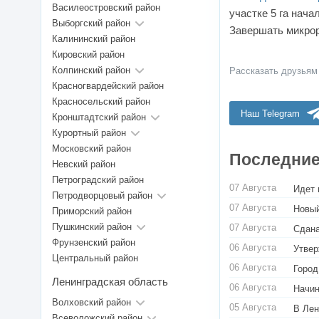
Василеостровский район
участке 5 га нача
Выборгский район
Завершать микрор
Калининский район
Кировский район
Колпинский район
Рассказать друзьям
Красногвардейский район
Красносельский район
Наш Telegram
Кронштадтский район
Курортный район
Московский район
Последние
Невский район
Петроградский район
07 Августа
Идет 
Петродворцовый район
07 Августа
Новый
Приморский район
Пушкинский район
07 Августа
Сдана
Фрунзенский район
06 Августа
Утвер
Центральный район
06 Августа
Город
Ленинградская область
06 Августа
Начин
Волховский район
05 Августа
В Лен
Всеволожский район