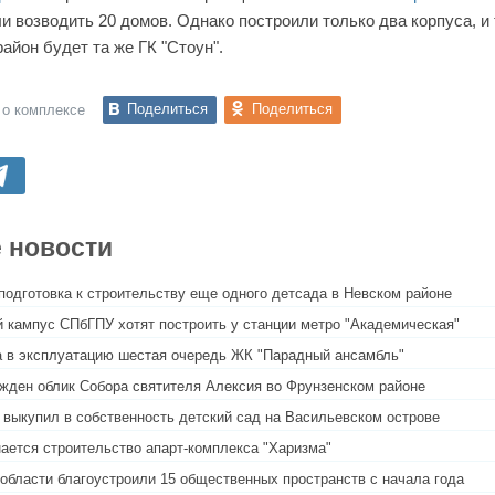
ли возводить 20 домов. Однако построили только два корпуса, и 
айон будет та же ГК "Стоун".
Поделиться
Поделиться
 о комплексе
 новости
подготовка к строительству еще одного детсада в Невском районе
 кампус СПбГПУ хотят построить у станции метро "Академическая"
 в эксплуатацию шестая очередь ЖК "Парадный ансамбль"
жден облик Собора святителя Алексия во Фрунзенском районе
 выкупил в собственность детский сад на Васильевском острове
ается строительство апарт-комплекса "Харизма"
области благоустроили 15 общественных пространств с начала года