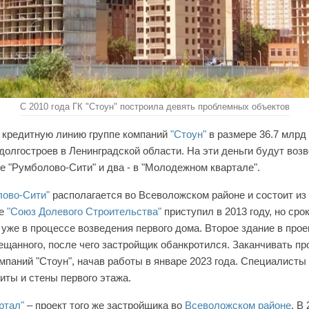
С 2010 года ГК "Стоун" построила девять проблемных объектов
 кредитную линию группе компаний
"Стоун"
в размере 36.7 млрд
долгостроев в Ленинградской области. На эти деньги будут воз
е "Румболово-Сити" и два - в "Молодежном квартале".
лово-Сити"
располагается во Всеволожском районе и состоит из
те
"Союз Долевого Строительства"
приступил в 2013 году, но сро
 уже в процессе возведения первого дома. Второе здание в про
бещанного, после чего застройщик обанкротился. Заканчивать п
омпаний "Стоун", начав работы в январе 2023 года. Специалисты
ты и стены первого этажа.
ртал"
– проект того же застройщика во
Всеволожском районе
. В