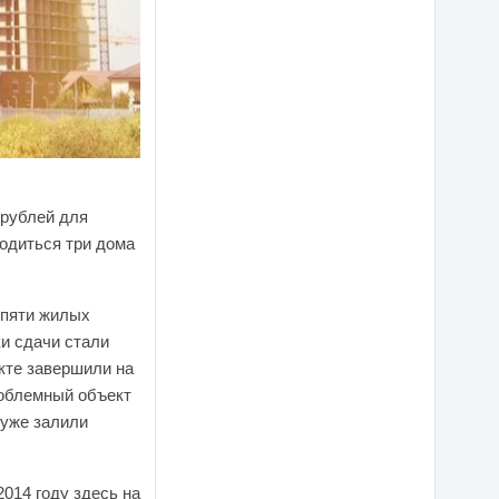
 рублей для
водиться три дома
 пяти жилых
ки сдачи стали
екте завершили на
роблемный объект
 уже залили
 2014 году здесь на