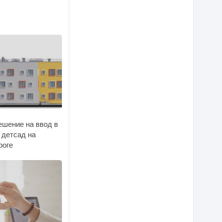
ешение на ввод в
 детсад на
роге