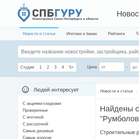
Новос
Новости и статьи
Ипотеки и банки
Рейтинги
Т
Цена
-
Студия
1
2
3
4
5+
Людей интересует
Новости и статьи
С акциями-скидками
Найдены с
Проверенные
"Румболов
С ипотекой
С рассрочкой
Самые дешевые
Строительные 
Самые дорогие