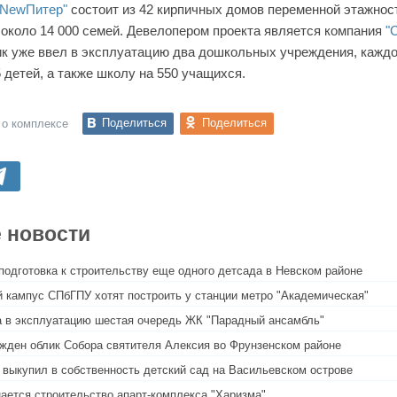
"NewПитер"
состоит из 42 кирпичных домов переменной этажност
 около 14 000 семей. Девелопером проекта является компания
"
ик уже ввел в эксплуатацию два дошкольных учреждения, каждо
 детей, а также школу на 550 учащихся.
Поделиться
Поделиться
 о комплексе
 новости
подготовка к строительству еще одного детсада в Невском районе
 кампус СПбГПУ хотят построить у станции метро "Академическая"
 в эксплуатацию шестая очередь ЖК "Парадный ансамбль"
жден облик Собора святителя Алексия во Фрунзенском районе
 выкупил в собственность детский сад на Васильевском острове
ается строительство апарт-комплекса "Харизма"