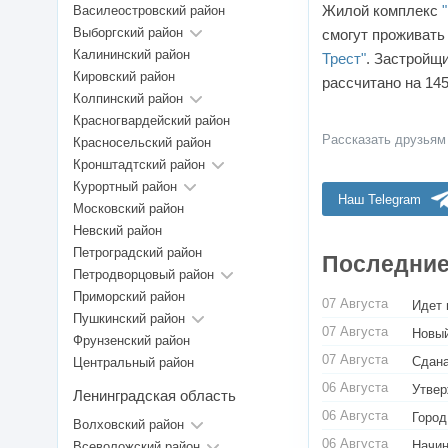
Жилой комплекс
Василеостровский район
Выборгский район
смогут проживать
Калининский район
Трест"
. Застройщ
Кировский район
рассчитано на 145
Колпинский район
Красногвардейский район
Рассказать друзьям
Красносельский район
Кронштадтский район
Курортный район
Наш Telegram
Московский район
Невский район
Петроградский район
Последние
Петродворцовый район
Приморский район
07 Августа
Идет 
Пушкинский район
07 Августа
Новый
Фрунзенский район
07 Августа
Сдана
Центральный район
06 Августа
Утвер
Ленинградская область
06 Августа
Город
Волховский район
06 Августа
Начин
Всеволожский район