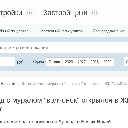
тройки
Застройщики
536
501
айный покупатель
Ипотечный калькулятор
Спецпредложения
руб.
Сдача
У
Готово
2026
2027
2028
2029
Новости
Детский сад с муралом "волчонок" открылся в ЖК "NewПите
ад с муралом "волчонок" открылся в Ж
"
реждение расположено на бульваре Белых Ночей