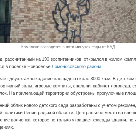
Комплекс возводится в пяти минутах езды от КАД
д, рассчитанный на 190 воспитанников, открылся в жилом комп
ся в поселке Новоселье
Ломоносовского района
.
ает двухэтажное здание площадью около 3000 кв.м. В детском 
ортивный залы, игровые комнаты, спальни, кабинет логопеда, 
лок. На прилегающей территории обустроены прогулочные площ
нний облик нового детского сада разработаны с учетом рекоме
й политики Ленинградской области. Центральное место во вне
ение волчонка, которое не только украшает фасады здания, но 
ениях.