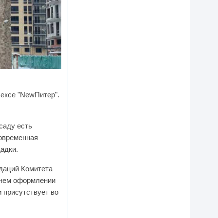
лексе "NewПитер".
саду есть
современная
адки.
ндаций Комитета
шнем оформлении
и присутствует во