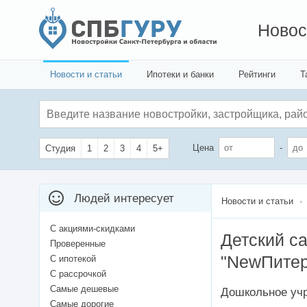
Новос
Новости и статьи
Ипотеки и банки
Рейтинги
Т
Цена
-
Студия
1
2
3
4
5+
Людей интересует
Новости и статьи
С акциями-скидками
Детский с
Проверенные
"NewПитер
С ипотекой
С рассрочкой
Самые дешевые
Дошкольное уч
Самые дорогие