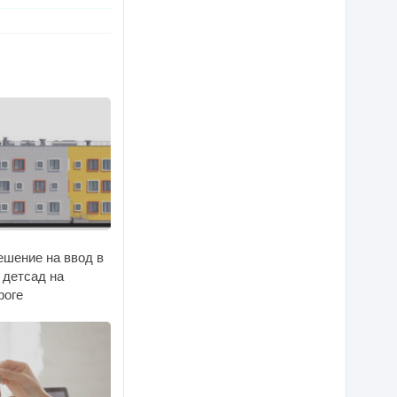
ешение на ввод в
 детсад на
роге