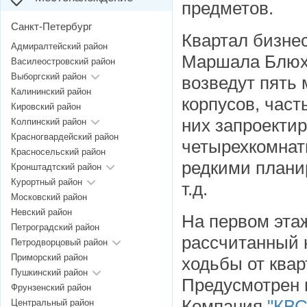
предметов.
Санкт-Петербург
Квартал бизне
Адмиралтейский район
Маршала Блюх
Василеостровский район
Выборгский район
возведут пять
Калининский район
корпусов, част
Кировский район
них запроектир
Колпинский район
Красногвардейский район
четырехкомнатн
Красносельский район
редкими плани
Кронштадтский район
Курортный район
т.д.
Московский район
Невский район
На первом этаж
Петроградский район
рассчитанный 
Петродворцовый район
Приморский район
ходьбы от квар
Пушкинский район
Предусмотрен 
Фрунзенский район
Компания
"КВС
Центральный район