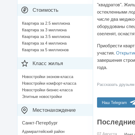
"квадратов". Жил
Стоимость
остекленными лод
числе два медико
Квартира за 2.5 миллиона
оборудованы спец
Квартира за 3 миллиона
озеленят, оснаст
Квартира за 3.5 миллиона
Квартира за 4 миллиона
Приобрести кварт
Квартира за 5 миллионов
участия.
Открыти
завершения строи
Класс жилья
года.
Новостройки эконом-класса
Новостройки комфорт-класса
Рассказать друзьям
Новостройки бизнес-класса
Элитные новостройки
Наш Telegram
Местонахождение
Последние
Санкт-Петербург
Адмиралтейский район
07 Августа
Идет 