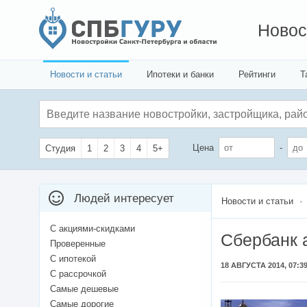
Новос
Новости и статьи
Ипотеки и банки
Рейтинги
Т
Цена
-
Студия
1
2
3
4
5+
Людей интересует
Новости и статьи
С акциями-скидками
Сбербанк 
Проверенные
С ипотекой
18 АВГУСТА 2014, 07:3
С рассрочкой
Самые дешевые
Самые дорогие