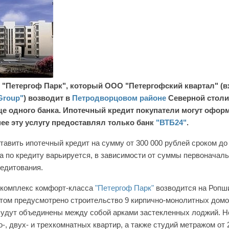
"Петергоф Парк", который ООО "Петергофский квартал" (вх
Group"
) возводит в
Петродворцовом районе
Северной столи
е одного банка. Ипотечный кредит покупатели могут оформ
нее эту услугу предоставлял только банк
"ВТБ24"
.
тавить ипотечный кредит на сумму от 300 000 рублей сроком до 
а по кредиту варьируется, в зависимости от суммы первоначаль
редитования.
 комплекс комфорт-класса
"Петергоф Парк"
возводится на Ропш
том предусмотрено строительство 9 кирпично-монолитных домо
будут объединены между собой арками застекленных лоджий. Н
-, двух- и трехкомнатных квартир, а также студий метражом от 2