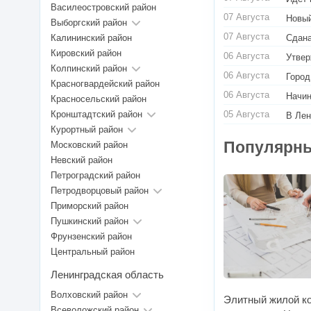
Василеостровский район
07 Августа
Новый
Выборгский район
07 Августа
Калининский район
Сдана
Кировский район
06 Августа
Утвер
Колпинский район
06 Августа
Город
Красногвардейский район
06 Августа
Начин
Красносельский район
Кронштадтский район
05 Августа
В Лен
Курортный район
Популярны
Московский район
Невский район
Петроградский район
Петродворцовый район
Приморский район
Пушкинский район
Фрунзенский район
Центральный район
Ленинградская область
Волховский район
Элитный жилой ко
Всеволожский район