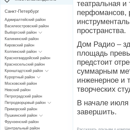
театральная и
перфомансов, 
Санкт-Петербург
инструменталь
Адмиралтейский район
Василеостровский район
пространства.
Выборгский район
Калининский район
Дом Радио – зд
Кировский район
площадь превы
Колпинский район
Красногвардейский район
предстоит отр
Красносельский район
суммарным мет
Кронштадтский район
Курортный район
инженерное и 
Московский район
творческих сту
Невский район
Петроградский район
В начале июля
Петродворцовый район
Приморский район
завершить.
Пушкинский район
Фрунзенский район
Центральный район
Рассказать друзьям о компле