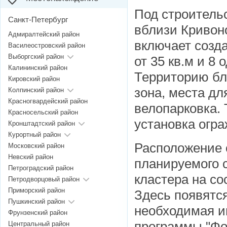
Под строитель
Санкт-Петербург
вблизи Кривон
Адмиралтейский район
включает созд
Василеостровский район
Выборгский район
от 35 кв.м и 8
Калининский район
Территорию бла
Кировский район
зона, места дл
Колпинский район
Красногвардейский район
велопарковка.
Красносельский район
установка огр
Кронштадтский район
Курортный район
Расположение 
Московский район
Невский район
планируемого с
Петроградский район
кластера на со
Петродворцовый район
Приморский район
Здесь появятся
Пушкинский район
необходимая и
Фрунзенский район
программы "Фо
Центральный район