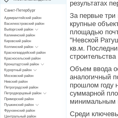
результатах пе
Санкт-Петербург
За первые три 
Адмиралтейский район
крупные объек
Василеостровский район
Выборгский район
площадью почти
Калининский район
"Невской Рату
Кировский район
кв.м. Последн
Колпинский район
Красногвардейский район
строительства
Красносельский район
Кронштадтский район
Объем ввода о
Курортный район
аналогичный по
Московский район
Невский район
прошлом году 
Петроградский район
суммарной площ
Петродворцовый район
Приморский район
минимальным п
Пушкинский район
Фрунзенский район
Среди ключевы
Центральный район