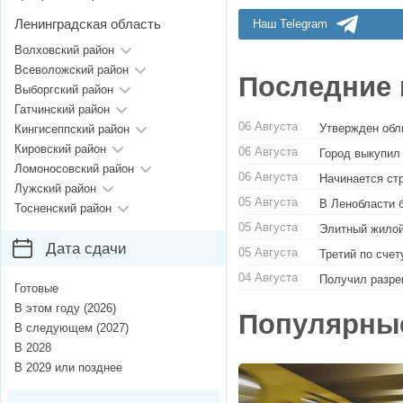
Ленинградская область
Наш Telegram
Волховский район
Всеволожский район
Последние 
Выборгский район
Гатчинский район
06 Августа
Утвержден обл
Кингисеппский район
Кировский район
06 Августа
Город выкупил
Ломоносовский район
06 Августа
Начинается ст
Лужский район
05 Августа
В Ленобласти 
Тосненский район
05 Августа
Элитный жилой
Дата сдачи
05 Августа
Третий по сче
04 Августа
Получил разре
Готовые
В этом году (2026)
Популярны
В следующем (2027)
В 2028
В 2029 или позднее