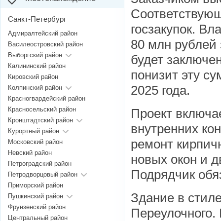
Соответствующ
Санкт-Петербург
госзакупок. Вл
Адмиралтейский район
80 млн рублей 
Василеостровский район
Выборгский район
будет заключен
Калининский район
понизит эту су
Кировский район
2025 года.
Колпинский район
Красногвардейский район
Красносельский район
Проект включа
Кронштадтский район
внутренних кон
Курортный район
ремонт кирпичн
Московский район
Невский район
новых окон и д
Петроградский район
Подрядчик обя
Петродворцовый район
Приморский район
Здание в стил
Пушкинский район
Фрунзенский район
Переулочного. 
Центральный район