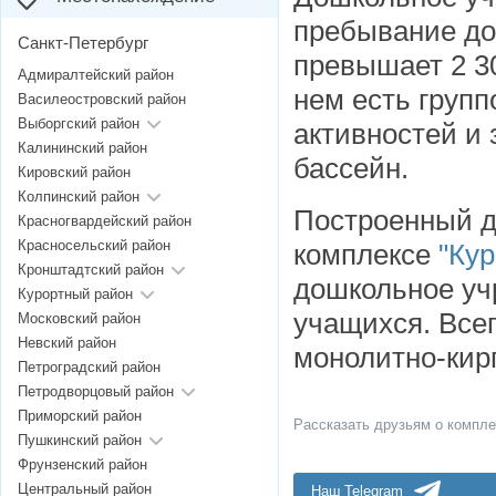
пребывание до
Санкт-Петербург
превышает 2 30
Адмиралтейский район
нем есть груп
Василеостровский район
Выборгский район
активностей и 
Калининский район
бассейн.
Кировский район
Колпинский район
Построенный де
Красногвардейский район
Красносельский район
комплексе
"Кур
Кронштадтский район
дошкольное уч
Курортный район
учащихся. Всег
Московский район
Невский район
монолитно-кир
Петроградский район
Петродворцовый район
Приморский район
Рассказать друзьям о компле
Пушкинский район
Фрунзенский район
Центральный район
Наш Telegram