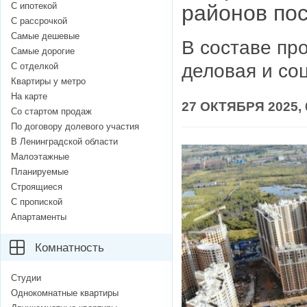
С ипотекой
районов по
С рассрочкой
Самые дешевые
В составе пр
Самые дорогие
деловая и со
С отделкой
Квартиры у метро
На карте
27 ОКТЯБРЯ 2025, 
Со стартом продаж
По договору долевого участия
В Ленинградской области
Малоэтажные
Планируемые
Строящиеся
С пропиской
Апартаменты
Комнатность
Студии
Однокомнатные квартиры